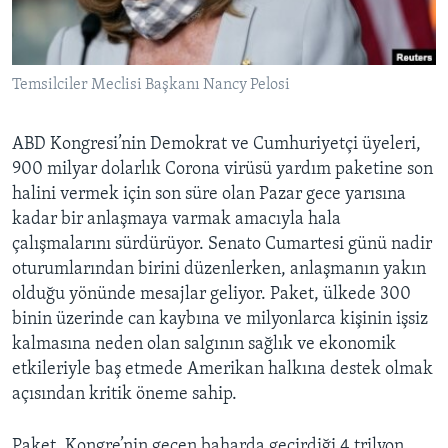
BIZI TAKIP EDIN
HAYATTAN
SANAT
Temsilciler Meclisi Başkanı Nancy Pelosi
Diller
ABD Kongresi’nin Demokrat ve Cumhuriyetçi üyeleri,
900 milyar dolarlık Corona virüsü yardım paketine son
halini vermek için son süre olan Pazar gece yarısına
kadar bir anlaşmaya varmak amacıyla hala
çalışmalarını sürdürüyor. Senato Cumartesi günü nadir
oturumlarından birini düzenlerken, anlaşmanın yakın
olduğu yönünde mesajlar geliyor. Paket, ülkede 300
binin üzerinde can kaybına ve milyonlarca kişinin işsiz
kalmasına neden olan salgının sağlık ve ekonomik
etkileriyle baş etmede Amerikan halkına destek olmak
açısından kritik öneme sahip.
Paket, Kongre’nin geçen baharda geçirdiği 4 trilyon