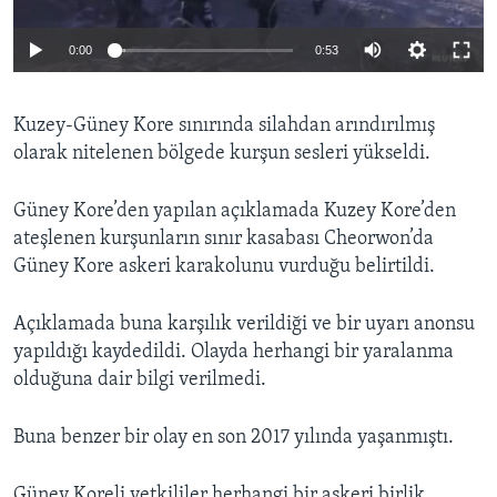
BIZI TAKIP EDIN
HAYATTAN
0:00
0:53
SANAT
Diller
Kuzey-Güney Kore sınırında silahdan arındırılmış
olarak nitelenen bölgede kurşun sesleri yükseldi.
Güney Kore’den yapılan açıklamada Kuzey Kore’den
ateşlenen kurşunların sınır kasabası Cheorwon’da
Güney Kore askeri karakolunu vurduğu belirtildi.
Açıklamada buna karşılık verildiği ve bir uyarı anonsu
yapıldığı kaydedildi. Olayda herhangi bir yaralanma
olduğuna dair bilgi verilmedi.
Buna benzer bir olay en son 2017 yılında yaşanmıştı.
Güney Koreli yetkililer herhangi bir askeri birlik