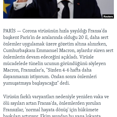
BIZI TAKIP EDIN
HAYATTAN
SANAT
Diller
PARİS —
Corona virüsünün hızla yayıldığı Fransa'da
başkent Paris'in de aralarında olduğu 20 il, daha sert
önlemler uygulamak üzere gözetim altına alınırken,
Cumhurbaşkanı Emmanuel Macron, aylardır süren sert
önlemlerin devam edeceğini açıkladı. Virüsle
mücadelede tünelin ucunun göründüğünü söyleyen
Macron, Fransızlar'a, "Sizden 4-6 hafta daha
dayanmanızı istiyorum. Ondan sonra önlemleri
yumuşatmaya başlayacağız" dedi.
Virüsün farklı varyantları nedeniyle yeniden vaka ve
ölü sayıları artan Fransa'da, önlemlerden yorulan
Fransızlar, 'normal hayata dönüş' için hükümete
baskıları artırıyor. Ekim ayından bu yana lokanta,