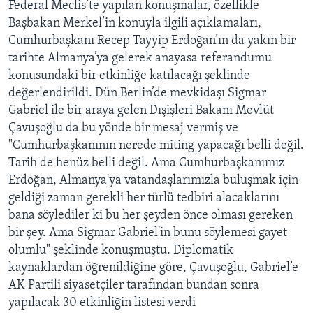
Federal Meclis’te yapılan konuşmalar, özellikle
Başbakan Merkel’in konuyla ilgili açıklamaları,
Cumhurbaşkanı Recep Tayyip Erdoğan’ın da yakın bir
tarihte Almanya’ya gelerek anayasa referandumu
konusundaki bir etkinliğe katılacağı şeklinde
değerlendirildi. Dün Berlin’de mevkidaşı Sigmar
Gabriel ile bir araya gelen Dışişleri Bakanı Mevlüt
Çavuşoğlu da bu yönde bir mesaj vermiş ve
"Cumhurbaşkanının nerede miting yapacağı belli değil.
Tarih de henüz belli değil. Ama Cumhurbaşkanımız
Erdoğan, Almanya'ya vatandaşlarımızla buluşmak için
geldiği zaman gerekli her türlü tedbiri alacaklarını
bana söylediler ki bu her şeyden önce olması gereken
bir şey. Ama Sigmar Gabriel'in bunu söylemesi gayet
olumlu" şeklinde konuşmuştu. Diplomatik
kaynaklardan öğrenildiğine göre, Çavuşoğlu, Gabriel’e
AK Partili siyasetçiler tarafından bundan sonra
yapılacak 30 etkinliğin listesi verdi