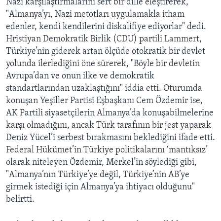
Nazi karşılaştırmalarını sert bir dille eleştirerek,
"Almanya’yı, Nazi metotları uygulamakla itham
edenler, kendi kendilerini diskalifiye ediyorlar" dedi.
Hristiyan Demokratik Birlik (CDU) partili Lammert,
Türkiye’nin giderek artan ölçüde otokratik bir devlet
yolunda ilerlediğini öne sürerek, "Böyle bir devletin
Avrupa’dan ve onun ilke ve demokratik
standartlarından uzaklaştığını" iddia etti. Oturumda
konuşan Yeşiller Partisi Eşbaşkanı Cem Özdemir ise,
AK Partili siyasetçilerin Almanya’da konuşabilmelerine
karşı olmadığını, ancak Türk tarafının bir jest yaparak
Deniz Yücel’i serbest bırakmasını beklediğini ifade etti.
Federal Hükümet’in Türkiye politikalarını ‘mantıksız’
olarak niteleyen Özdemir, Merkel’in söylediği gibi,
"Almanya’nın Türkiye’ye değil, Türkiye’nin AB’ye
girmek istediği için Almanya’ya ihtiyacı olduğunu"
belirtti.