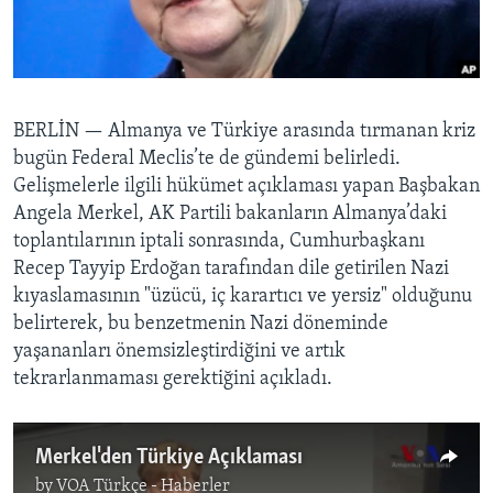
BIZI TAKIP EDIN
HAYATTAN
SANAT
Diller
BERLİN —
Almanya ve Türkiye arasında tırmanan kriz
bugün Federal Meclis’te de gündemi belirledi.
Gelişmelerle ilgili hükümet açıklaması yapan Başbakan
Angela Merkel, AK Partili bakanların Almanya’daki
toplantılarının iptali sonrasında, Cumhurbaşkanı
Recep Tayyip Erdoğan tarafından dile getirilen Nazi
kıyaslamasının "üzücü, iç karartıcı ve yersiz" olduğunu
belirterek, bu benzetmenin Nazi döneminde
yaşananları önemsizleştirdiğini ve artık
tekrarlanmaması gerektiğini açıkladı.
Merkel'den Türkiye Açıklaması
by
VOA Türkçe - Haberler