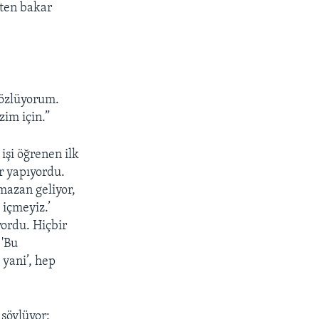
tten bakar
 özlüyorum.
zim için.”
işi öğrenen ilk
r yapıyordu.
mazan geliyor,
 içmeyiz.’
yordu. Hiçbir
 'Bu
 yani’, hep
 söylüyor: