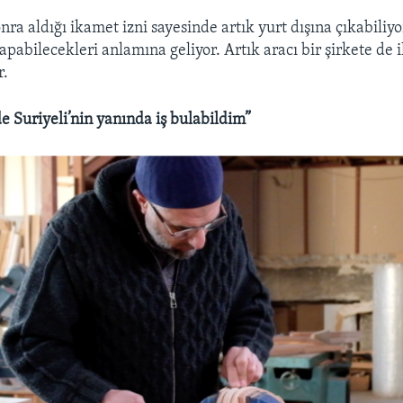
ra aldığı ikamet izni sayesinde artık yurt dışına çıkabiliy
apabilecekleri anlamına geliyor. Artık aracı bir şirkete de 
r.
 Suriyeli’nin yanında iş bulabildim”