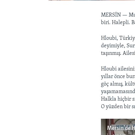
MERSİN —
Mu
biri. Halepli.
Hloubi, Türkiy
deyimiyle, Sur
taşınmış. Aile
Hloubi ailesin
yıllar önce bu
göç almış, kül
yaşamamasında 
Halkla hiçbir s
O yüzden bir s
Mersin’de H