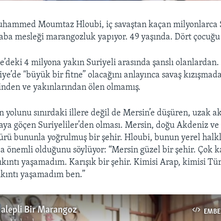
hammed Moumtaz Hloubi, iç savaştan kaçan milyonlarca S
 Baba mesleği marangozluk yapıyor. 49 yaşında. Dört çocuğu
e’deki 4 milyona yakın Suriyeli arasında şanslı olanlardan.
iye’de "büyük bir fitne” olacağını anlayınca savaş kızışmad
sinden ve yakınlarından ölen olmamış.
in yolunu sınırdaki illere değil de Mersin’e düşüren, uzak a
raya göçen Suriyeliler’den olması. Mersin, doğu Akdeniz v
türü bununla yoğrulmuş bir şehir. Hloubi, bunun yerel halk
önemli olduğunu söylüyor: “Mersin güzel bir şehir. Çok ka
ıkıntı yaşamadım. Karışık bir şehir. Kimisi Arap, kimisi Tür
ıkıntı yaşamadım ben.”
alepli Bir Marangoz
EMBE