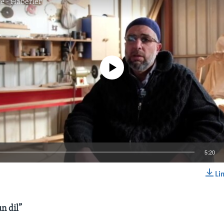
e - Haberler
No media source currently available
5:20
Li
EMBED
n dil”