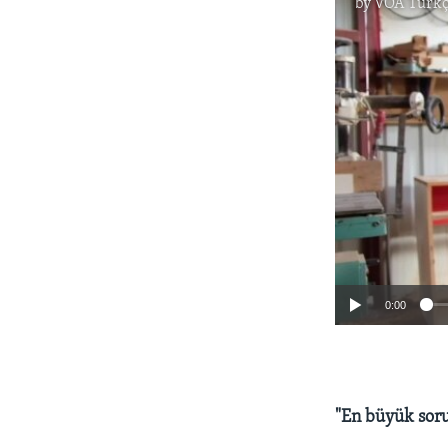
by
VOA Türkç
0:00
"En büyük soru