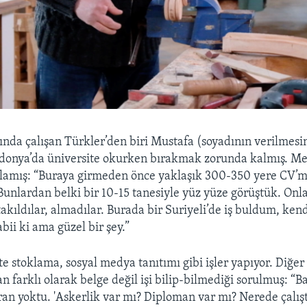
ında çalışan Türkler’den biri Mustafa (soyadının verilmesin
onya’da üniversite okurken bırakmak zorunda kalmış. Me
şlamış: “Buraya girmeden önce yaklaşık 300-350 yere CV’m
Bunlardan belki bir 10-15 tanesiyle yüz yüze görüştük. Onla
takıldılar, almadılar. Burada bir Suriyeli’de iş buldum, ke
abii ki ama güzel bir şey.”
e stoklama, sosyal medya tanıtımı gibi işler yapıyor. Diğer
 farklı olarak belge değil işi bilip-bilmediği sorulmuş: “Ban
an yoktu. 'Askerlik var mı? Diploman var mı? Nerede çalış