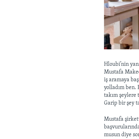
Hloubi’nin yan
Mustafa Maked
iş aramaya ba
yolladım ben. 
takım şeylere 
Garip bir şey t
Mustafa şirkett
başvurularından
musun diye sor