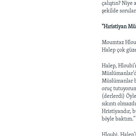
çalıştın? Niye 
şekilde sorular
"Hıristiyan M
Moumtaz Hloubi
Halep çok güzel
Halep, Hloubi’
Müslümanlar’da
Müslümanlar bu
oruç tutuyorum
(derlerdi) Öyl
sıkıntı olmazdı
Hristiyandır, 
böyle baktım.”
Hloubi, Halep’