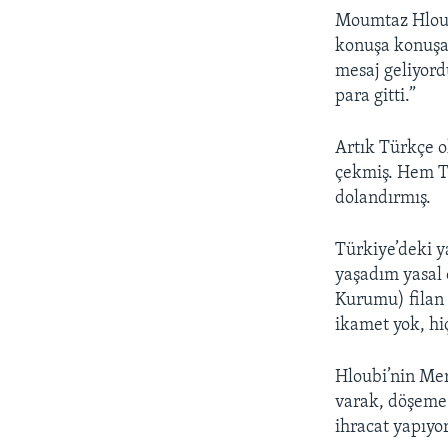
Moumtaz Hloubi
konuşa konuşa 
mesaj geliyor
para gitti.”
Artık Türkçe o
çekmiş. Hem T
dolandırmış.
Türkiye’deki y
yaşadım yasal 
Kurumu) filan 
ikamet yok, hiç
Hloubi’nin Mers
varak, döşeme g
ihracat yapıyor