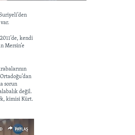
uriyeli’den
 var.
 2011’de, kendi
an Mersin’e
krabalarının
e Ortadoğu’dan
la sorun
labalık değil.
k, kimisi Kürt.
D
PAYLAŞ