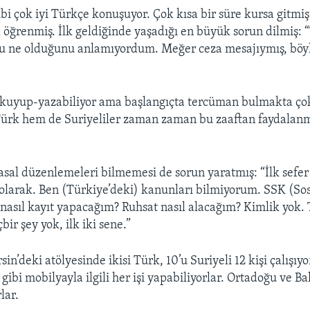
 çok iyi Türkçe konuşuyor. Çok kısa bir süre kursa gitmiş
öğrenmiş. İlk geldiğinde yaşadığı en büyük sorun dilmiş: “
du ne olduğunu anlamıyordum. Meğer ceza mesajıymış, böyl
kuyup-yazabiliyor ama başlangıçta tercüman bulmakta çok
ürk hem de Suriyeliler zaman zaman bu zaaftan faydalanmı
asal düzenlemeleri bilmemesi de sorun yaratmış: “İlk sefer 
olarak. Ben (Türkiye’deki) kanunları bilmiyorum. SSK (Sos
nasıl kayıt yapacağım? Ruhsat nasıl alacağım? Kimlik yok. 
bir şey yok, ilk iki sene.”
in’deki atölyesinde ikisi Türk, 10’u Suriyeli 12 kişi çalışıy
ibi mobilyayla ilgili her işi yapabiliyorlar. Ortadoğu ve Ba
lar.