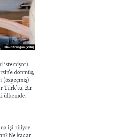
i istemiyor).
rsin’e dönmüş,
i (özgeçmiş)
r Türk’tü. Bir
ndi ülkemde.
a işi biliyor
tın? Ne kadar