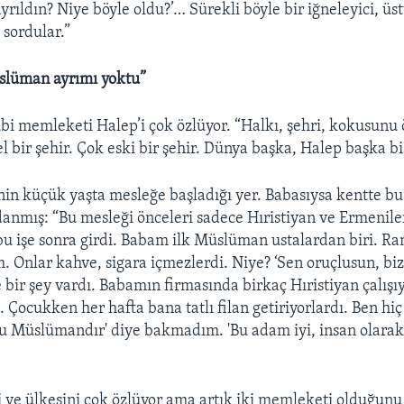
ayrıldın? Niye böyle oldu?’… Sürekli böyle bir iğneleyici, üs
 sordular.”
üslüman ayrımı yoktu”
 memleketi Halep’i çok özlüyor. “Halkı, şehri, kokusunu
 bir şehir. Çok eski bir şehir. Dünya başka, Halep başka bi
nin küçük yaşta mesleğe başladığı yer. Babasıysa kentte bu 
nmış: “Bu mesleği önceleri sadece Hıristiyan ve Ermenile
 işe sonra girdi. Babam ilk Müslüman ustalardan biri. Ra
. Onlar kahve, sigara içmezlerdi. Niye? ‘Sen oruçlusun, biz
e bir şey vardı. Babamın firmasında birkaç Hıristiyan çalışı
. Çocukken her hafta bana tatlı filan getiriyorlardı. Ben hiç
bu Müslümandır' diye bakmadım. 'Bu adam iyi, insan olarak
i ve ülkesini çok özlüyor ama artık iki memleketi olduğunu