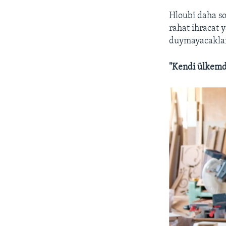
Hloubi daha son
rahat ihracat y
duymayacakla
"Kendi ülkemde