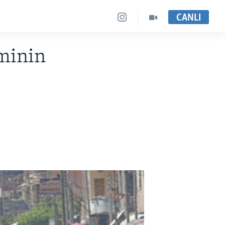
CANLI
minin