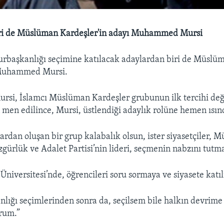
ri de Müslüman Kardeşler'in adayı Muhammed Mursi
rbaşkanlığı seçimine katılacak adaylardan biri de Müslü
Muhammed Mursi.
i, İslamcı Müslüman Kardeşler grubunun ilk tercihi deği
men edilince, Mursi, üstlendiği adaylık rolüne hemen ısın
lardan oluşan bir grup kalabalık olsun, ister siyasetçiler,
gürlük ve Adalet Partisi’nin lideri, seçmenin nabzını tutmay
 Üniversitesi’nde, öğrencileri soru sormaya ve siyasete katı
lığı seçimlerinden sonra da, seçilsem bile halkın devrim
orum.”