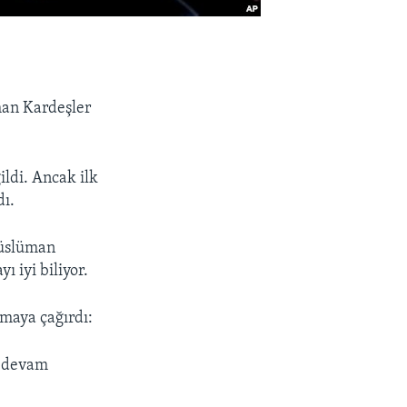
man Kardeşler
ldi. Ancak ilk
dı.
 Müslüman
ı iyi biliyor.
lmaya çağırdı:
e devam