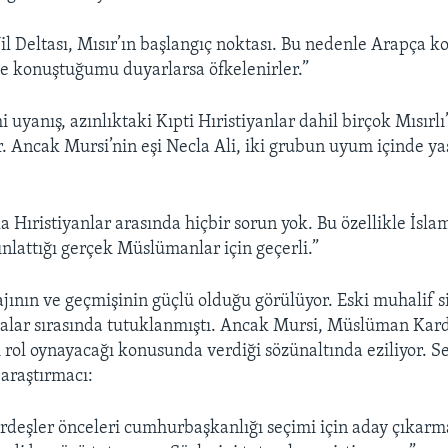
Nil Deltası, Mısır’ın başlangıç noktası. Bu nedenle Arapça
ce konuştuğumu duyarlarsa öfkelenirler.”
 uyanış, azınlıktaki Kıpti Hıristiyanlar dahil birçok Mısırlı’
r. Ancak Mursi’nin eşi Necla Ali, iki grubun uyum içinde ya
 Hıristiyanlar arasında hiçbir sorun yok. Bu özellikle İsla
ınlattığı gerçek Müslümanlar için geçerli.”
jının ve geçmişinin güçlü olduğu görülüyor. Eski muhalif s
alar sırasında tutuklanmıştı. Ancak Mursi, Müslüman Kard
lı rol oynayacağı konusunda verdiği sözünaltında eziliyor. 
 araştırmacı:
deşler önceleri cumhurbaşkanlığı seçimi için aday çıkarm