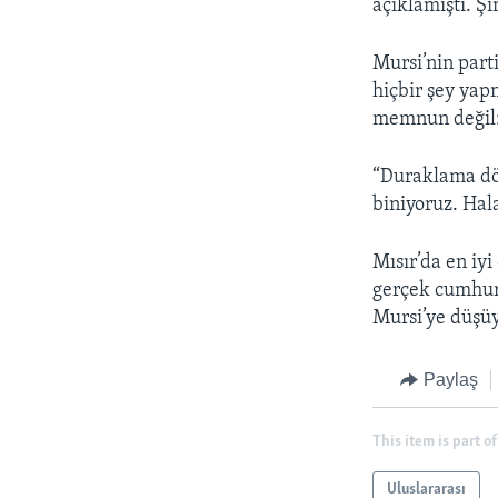
açıklamıştı. Ş
Mursi’nin part
hiçbir şey ya
memnun değil
“Duraklama dön
biniyoruz. Hal
Mısır’da en iy
gerçek cumhur
Mursi’ye düşüy
Paylaş
This item is part of
Uluslararası