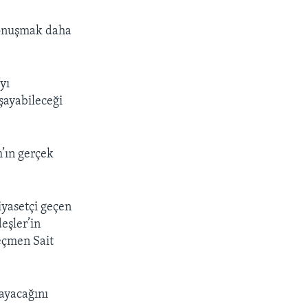
 konuşmak daha
yı
şayabileceği
m’ın gerçek
iyasetçi geçen
eşler’in
Seçmen Sait
ayacağını