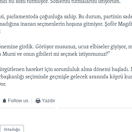
imdi bu sözü tutmuyor. Sözlerini tutmalarını istiyorum.”
isi, parlamentoda çoğunluğa sahip. Bu durum, partinin sad
pmadığına inanan seçmenlerin hoşuna gitmiyor. Şoför Mag
:
emine girdik. Görüyor musunuz, ucuz elbiseler giyiyor, m
a Mursi ve onun gibileri mi seçmek istiyorsunuz?”
i örgütlenen hareket için sorumluluk alma dönemi başladı. M
başkanlığı seçiminde geçmişle gelecek arasında köprü ku
or.
Follow us
Yazdır
Ortadoğu