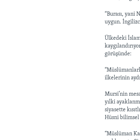
“Burası, yani 
uygun. İngiliz
Ülkedeki İslami
kaygılandırıyo
görüşünde:
“Müslümanlarla
ilkelerinin ayd
Mursi’nin mesa
yılki ayaklanm
siyasette kısıt
Hüsni bilimsel
“Müslüman Kar