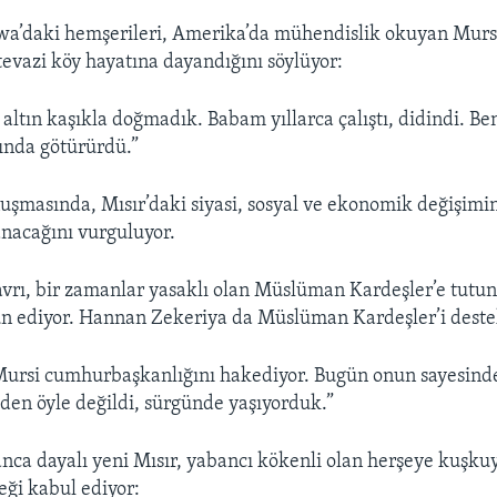
a’daki hemşerileri, Amerika’da mühendislik okuyan Murs
evazi köy hayatına dayandığını söylüyor:
 altın kaşıkla doğmadık. Babam yıllarca çalıştı, didindi. Be
tında götürürdü.”
uşmasında, Mısır’daki siyasi, sosyal ve ekonomik değişimi
anacağını vurguluyor.
avrı, bir zamanlar yasaklı olan Müslüman Kardeşler’e tutun
 ediyor. Hannan Zekeriya da Müslüman Kardeşler’i deste
si cumhurbaşkanlığını hakediyor. Bugün onun sayesinde
iden öyle değildi, sürgünde yaşıyorduk.”
anca dayalı yeni Mısır, yabancı kökenli olan herşeye kuşkuy
eği kabul ediyor: