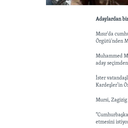
Adaylardan bi
Mısır'da cumhu
Örgütü'nden 
Muhammed Murs
aday seçimden 
İster vatandaş
Kardeşler’in Öz
Mursi, Zagizig
“Cumhurbaşkan
etmesini istiy