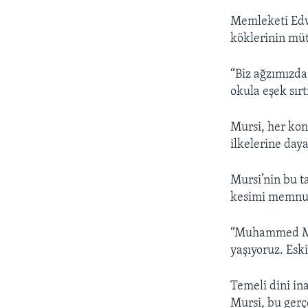
Memleketi Edw
köklerinin müt
“Biz ağzımızda
okula eşek sır
Mursi, her kon
ilkelerine day
Mursi’nin bu t
kesimi memnun
“Muhammed Mur
yaşıyoruz. Esk
Temeli dini in
Mursi, bu gerç