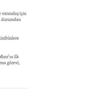
e vatandaş için
di durumdan
inibüslere
ısır’ın ilk
rma görevi,