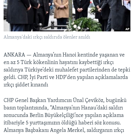
BIZI TAKIP EDIN
HAYATTAN
SANAT
Diller
Almanya'daki ırkçı saldırıda ölenler anıldı
ANKARA —
Almanya’nın Hanoi kentinde yaşanan ve
en az 5 Türk kökenlinin hayatını kaybettiği ırkçı
saldırıya Türkiye’deki muhalefet partilerinden de tepki
geldi. CHP, İyi Parti ve HDP'den yapılan açıklamalarda
ırkçı şiddet kınandı
CHP Genel Başkan Yardımcısı Ünal Çeviköz, bugünkü
basın toplantısında, “Almanya’nın Hanau’daki saldırı
sonucunda Berlin Büyükelçiliği’nce yapılan açıklama
itibariyle 5 yurttaşımızın öldüğü haberi söz konusu.
Almanya Başbakanı Angela Merkel, saldırganın ırkçı