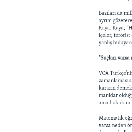
Bazıları da mil
ayrım gözetere
Kaya. Kaya, “H
içeler, teröris
yanlış buluyor
"Suçları varsa 
VOA Türkçe’nin
zamanlamasına
kararın demok
manidar olduğ
ama hukukun h
Matematik öğre
varsa neden önc