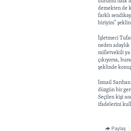
durumu halk ir
demekten de ko
farklı sendika
biriyim” şekli
İşletmeci Tufan
neden adaylık 
milletvekili y
çıkıyorsa, bur
şeklinde konuş
İsmail Sarıhan
düzgün bir ger
Seçilen kişi an
ifadelerini kul
Paylaş