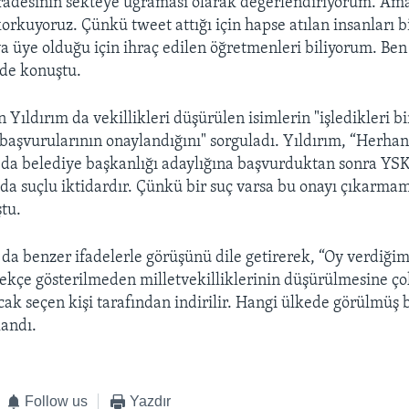
adesinin sekteye uğraması olarak değerlendiriyorum. Ama
rkuyoruz. Çünkü tweet attığı için hapse atılan insanları b
ya üye olduğu için ihraç edilen öğretmenleri biliyorum. Be
nde konuştu.
 Yıldırım da vekillikleri düşürülen isimlerin "işledikleri bi
başvurularının onaylandığını" sorguladı. Yıldırım, “Herhang
a da belediye başkanlığı adaylığına başvurduktan sonra YS
ada suçlu iktidardır. Çünkü bir suç varsa bu onayı çıkarmam
tu.
 da benzer ifadelerle görüşünü dile getirerek, “Oy verdiğim
ekçe gösterilmeden milletvekilliklerinin düşürülmesine çok
cak seçen kişi tarafından indirilir. Hangi ülkede görülmüş b
landı.
Follow us
Yazdır