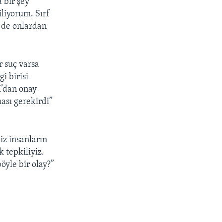
 bir şey
iliyorum. Sırf
n de onlardan
r suç varsa
i birisi
K’dan onay
ası gerekirdi”
iz insanların
 tepkiliyiz.
öyle bir olay?”