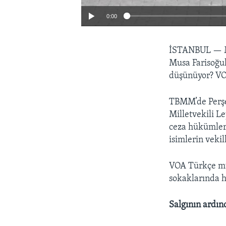
0:00
İSTANBUL —
Musa Farisoğul
düşünüyor? VOA
TBMM’de Perşe
Milletvekili L
ceza hükümleri
isimlerin veki
VOA Türkçe muh
sokaklarında h
Salgının ardı