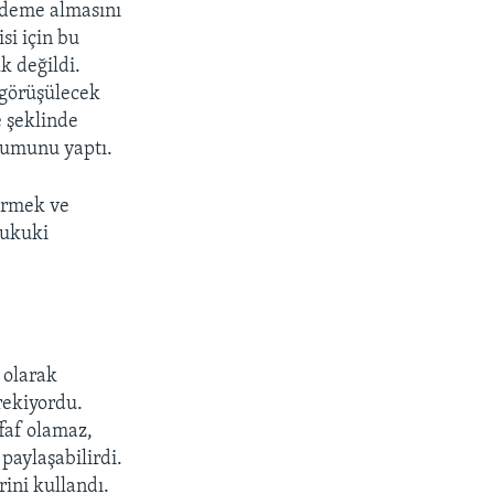
ündeme almasını
si için bu
k değildi.
 görüşülecek
 şeklinde
rumunu yaptı.
vermek ve
hukuki
 olarak
rekiyordu.
faf olamaz,
 paylaşabilirdi.
ini kullandı.