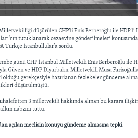
Milletvekilliği düşürülen CHP'li Enis Berberoğlu ile HDP'li
ları’nın tutuklanarak cezaevine gönderilmeleri konusunda
 Türkçe İstanbullular’a sordu.
mbe günü CHP İstanbul Milletvekili Enis Berberoğlu ile 
eyla Güven ve HDP Diyarbakır Milletvekili Musa Farisoğull
 olduğu gerekçesiyle hazırlanan fezlekeler gündeme alın
llikleri düşürülmüştü.
alefetten 3 milletvekili hakkında alınan bu karara ilişki
alkın nabzını tuttu.
ndan açılan meclisin konuyu gündeme almasına tepki