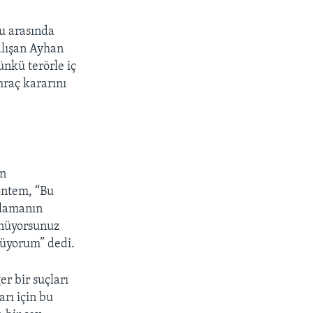
lu arasında
alışan Ayhan
ünkü terörle iç
hraç kararını
ın
öntem, “Bu
nlamanın
ünüyorsunuz
lüyorum” dedi.
r bir suçları
arı için bu