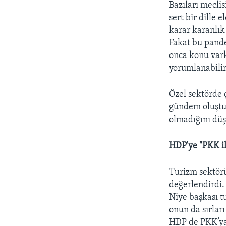
Bazıları mecli
sert bir dille
karar karanlık 
Fakat bu pande
onca konu vark
yorumlanabili
Özel sektörde 
gündem oluştu
olmadığını dü
HDP'ye "PKK il
Turizm sektörü
değerlendirdi.
Niye başkası t
onun da sırları
HDP de PKK’ya 