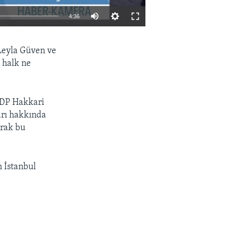
4:36
EMBED
PAYLAŞ
 Leyla Güven ve
 halk ne
HDP Hakkari
arı hakkında
arak bu
n İstanbul