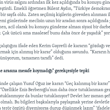
sin virüs salgını ardından ilk kez açıldığında bu konuyu g
 eleştirdi. Emekli öğretmen Bülent Aydın, “Türkiye demokrasi
bir sayfa oldu. Zaten seçilmiş kişilerin görevden alınması il
mi günlerinde meclisin uzun bir aradan sonra açıldığında
en, acil olarak bu konuyu gündeme alması siyasi bir darbe
r. Çok üzücü ama maalesef bunu daha önce de yaşadık” yo
çalıştığını ifade eden Kerim Gayretli de kararın “gözdağı 
rmak için alınmış bir karar” olduğunu savundu. “Kararın 
şünüyorum, tamamen taraflı” dedi.
e arasına mesafe koymadığı" gerekçesiyle tepki
nde çalışan Yusuf Oğuz ise kararı “Geç kalınmış bir karar”
 “Özellikle Enis Berberoğlu’nun daha önce tutuklanması ge
utuklanmıyor da bunlar tutuklanıyor? Devlet her zaman şef
 olmalı. Bu bilgileri başkalarıyla paylaşmak yerine devletle
terör örgütü diyemiyorsa durup düşünmek lazım” ‘ifadeler