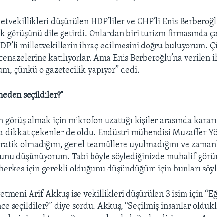
letvekillikleri düşürülen HDP’liler ve CHP’li Enis Berberoğ
k görüşünü dile getirdi. Onlardan biri turizm firmasında ç
DP’li milletvekillerin ihraç edilmesini doğru buluyorum. Ç
t cenazelerine katılıyorlar. Ama Enis Berberoğlu’na verilen i
um, çünkü o gazetecilik yapıyor” dedi.
neden seçildiler?"
 görüş almak için mikrofon uzattığı kişiler arasında karar
 dikkat çekenler de oldu. Endüstri mühendisi Muzaffer Y
ratik olmadığını, genel teamüllere uyulmadığını ve zama
unu düşünüyorum. Tabi böyle söylediğinizde muhalif gör
erkes için gerekli olduğunu düşündüğüm için bunları söy
tmeni Arif Akkuş ise vekillikleri düşürülen 3 isim için “Eğe
e seçildiler?” diye sordu. Akkuş, “Seçilmiş insanlar oldukl