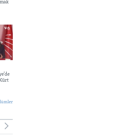
atmak
ye’de
 Kürt
lümler