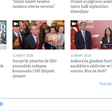
"İmralı heyeti benden
Öcalan’ın çağrısını anl
randevu isterse veririm"
üzere halk toplantıları
düzenliyor
11 MART 2025
11 MART 2025
Suriye’de yönetim ile SDG
Ankara’da gündem Suri
sla
arasındaki anlaşma
azınlıklara saldırılar ve
konusunda CHP ihtiyatlı
sorunu: Kim ne dedi?
iyimser
Tüm bö
RI