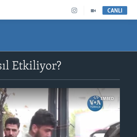
CANLI
ıl Etkiliyor?
EMBED