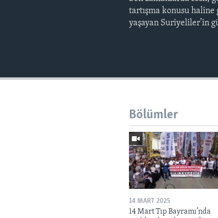
tartışma konusu haline 
yaşayan Suriyeliler’in g
Bölümler
14 MART 2025
14 Mart Tıp Bayramı’nda