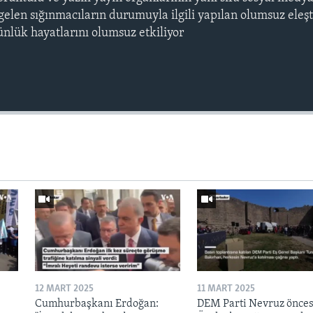
gelen sığınmacıların durumuyla ilgili yapılan olumsuz eleşt
ünlük hayatlarını olumsuz etkiliyor
12 MART 2025
11 MART 2025
Cumhurbaşkanı Erdoğan:
DEM Parti Nevruz önces