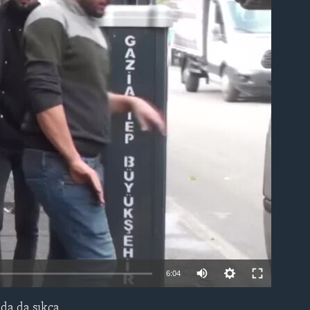
able
6:04
ada da sıkça