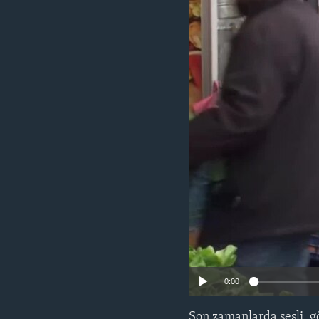
HAYATTAN
SANAT
0:00
Son zamanlarda sesli, g