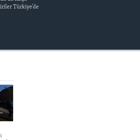
EMBED
iriler Türkiye’de
i