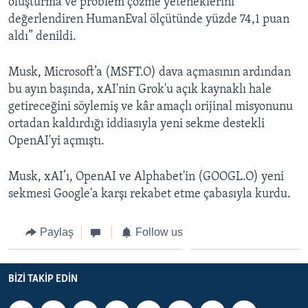
oluşturma ve problem çözme yeteneklerini
değerlendiren HumanEval ölçütünde yüzde 74,1 puan
aldı” denildi.
Musk, Microsoft’a (MSFT.O) dava açmasının ardından
bu ayın başında, xAI'nin Grok'u açık kaynaklı hale
getireceğini söylemiş ve kâr amaçlı orijinal misyonunu
ortadan kaldırdığı iddiasıyla yeni sekme destekli
OpenAI'yi açmıştı.
Musk, xAI’ı, OpenAI ve Alphabet'in (GOOGL.O) yeni
sekmesi Google'a karşı rekabet etme çabasıyla kurdu.
Paylaş
Follow us
BIZI TAKIP EDIN