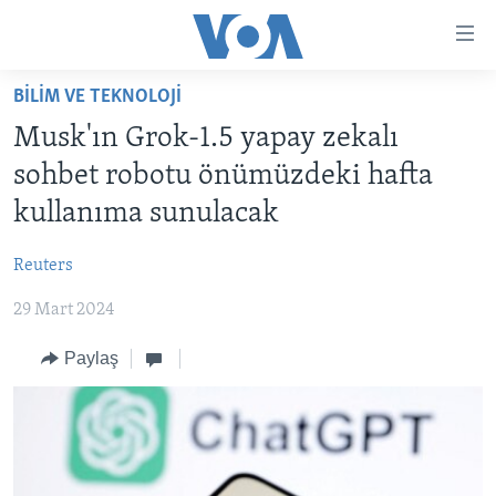
Erişilebilirlik
Ana
içeriğe
BİLİM VE TEKNOLOJİ
geç
HABERLER
Ana
Musk'ın Grok-1.5 yapay zekalı
PROGRAMLAR
TÜRKİYE
navigasyona
sohbet robotu önümüzdeki hafta
geç
UKRAYNA KRİZİ
AMERİKA
AMERİKA'DA YAŞAM
kullanıma sunulacak
Aramaya
YAPAY ZEKA
ORTADOĞU
geç
Reuters
YORUMLAR
AVRUPA
29 Mart 2024
AMERIKA'YA ÖZEL
ULUSLARARASI
İNGİLİZCE DERSLERİ
Paylaş
SAĞLIK
MULTİMEDYA
BİLİM VE TEKNOLOJİ
EKONOMİ
VİDEO GALERİ
LEARNING ENGLISH
ÇEVRE
FOTO GALERİ