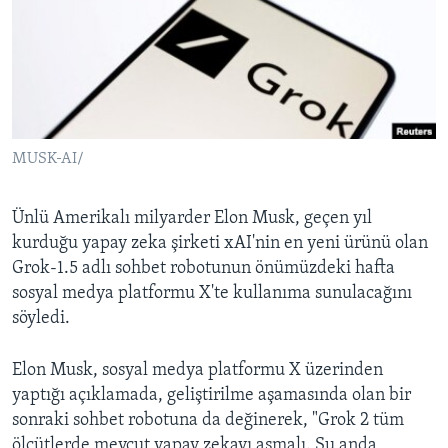
BIZI TAKIP EDIN
HAYATTAN
SANAT
Diller
MUSK-AI/
Ünlü Amerikalı milyarder Elon Musk, geçen yıl
kurduğu yapay zeka şirketi xAI'nin en yeni ürünü olan
Grok-1.5 adlı sohbet robotunun önümüzdeki hafta
sosyal medya platformu X'te kullanıma sunulacağını
söyledi.
Elon Musk, sosyal medya platformu X üzerinden
yaptığı açıklamada, geliştirilme aşamasında olan bir
sonraki sohbet robotuna da değinerek, "Grok 2 tüm
ölçütlerde mevcut yapay zekayı aşmalı. Şu anda