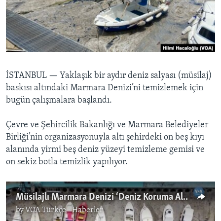
BIZI TAKIP EDIN
HAYATTAN
SANAT
Diller
İSTANBUL —
Yaklaşık bir aydır deniz salyası (müsilaj)
baskısı altındaki Marmara Denizi’ni temizlemek için
bugün çalışmalara başlandı.
Çevre ve Şehircilik Bakanlığı ve Marmara Belediyeler
Birliği’nin organizasyonuyla altı şehirdeki on beş kıyı
alanında yirmi beş deniz yüzeyi temizleme gemisi ve
on sekiz botla temizlik yapılıyor.
Müsilajlı Marmara Denizi ‘Deniz Koruma Alanı’ Olacak
by
VOA Türkçe - Haberler