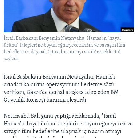
BIZI TAKIP EDIN
HAYATTAN
SANAT
Diller
İsrail Başbakanı Benyamin Netanyahu, Hamas'ın “hayal
ürünü” taleplerine boyun eğmeyeceklerini ve savaşın tüm
hedeflerine ulaşmak için adım atmayı sürdüreceklerini
söyledi.
İsrail Başbakanı Benyamin Netanyahu, Hamas’ı
ortadan kaldırma operasyonunu ilerletme sözü
verirken, Gazze'de derhal ateşkes talep eden BM
Güvenlik Konseyi kararını eleştirdi.
Netanyahu Salı günü yaptığı açıklamada, "İsrail
Hamas'ın hayal ürünü taleplerine boyun eğmeyecek ve
savaşın tüm hedeflerine ulaşmak için adım atmayı