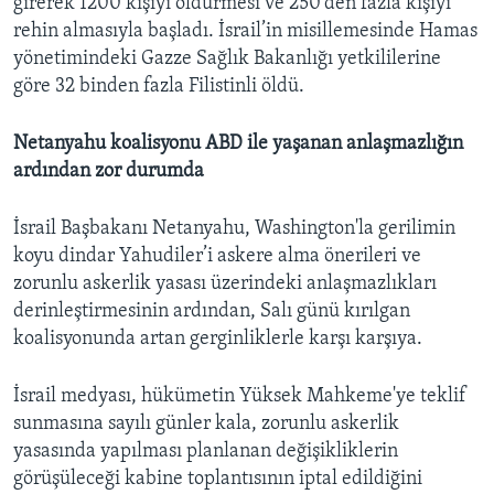
girerek 1200 kişiyi öldürmesi ve 250’den fazla kişiyi
rehin almasıyla başladı. İsrail’in misillemesinde Hamas
yönetimindeki Gazze Sağlık Bakanlığı yetkililerine
göre 32 binden fazla Filistinli öldü.
Netanyahu koalisyonu ABD ile yaşanan anlaşmazlığın
ardından zor durumda
İsrail Başbakanı Netanyahu, Washington'la gerilimin
koyu dindar Yahudiler’i askere alma önerileri ve
zorunlu askerlik yasası üzerindeki anlaşmazlıkları
derinleştirmesinin ardından, Salı günü kırılgan
koalisyonunda artan gerginliklerle karşı karşıya.
İsrail medyası, hükümetin Yüksek Mahkeme'ye teklif
sunmasına sayılı günler kala, zorunlu askerlik
yasasında yapılması planlanan değişikliklerin
görüşüleceği kabine toplantısının iptal edildiğini