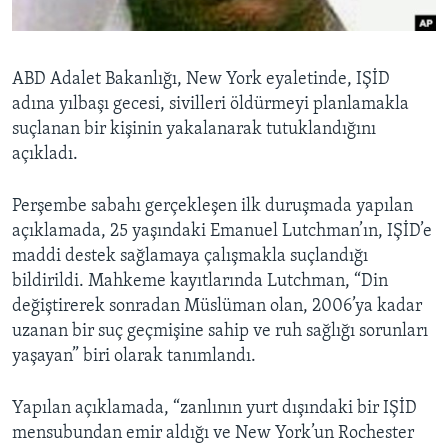
BIZI TAKIP EDIN
HAYATTAN
SANAT
ABD Adalet Bakanlığı, New York eyaletinde, IŞİD
adına yılbaşı gecesi, sivilleri öldürmeyi planlamakla
Diller
suçlanan bir kişinin yakalanarak tutuklandığını
açıkladı.
Perşembe sabahı gerçekleşen ilk duruşmada yapılan
açıklamada, 25 yaşındaki Emanuel Lutchman’ın, IŞİD’e
maddi destek sağlamaya çalışmakla suçlandığı
bildirildi. Mahkeme kayıtlarında Lutchman, “Din
değiştirerek sonradan Müslüman olan, 2006’ya kadar
uzanan bir suç geçmişine sahip ve ruh sağlığı sorunları
yaşayan” biri olarak tanımlandı.
Yapılan açıklamada, “zanlının yurt dışındaki bir IŞİD
mensubundan emir aldığı ve New York’un Rochester