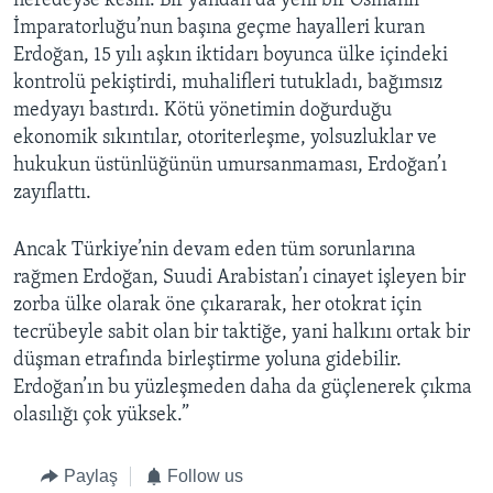
neredeyse kesin. Bir yandan da yeni bir Osmanlı
İmparatorluğu’nun başına geçme hayalleri kuran
Erdoğan, 15 yılı aşkın iktidarı boyunca ülke içindeki
kontrolü pekiştirdi, muhalifleri tutukladı, bağımsız
medyayı bastırdı. Kötü yönetimin doğurduğu
ekonomik sıkıntılar, otoriterleşme, yolsuzluklar ve
hukukun üstünlüğünün umursanmaması, Erdoğan’ı
zayıflattı.
Ancak Türkiye’nin devam eden tüm sorunlarına
rağmen Erdoğan, Suudi Arabistan’ı cinayet işleyen bir
zorba ülke olarak öne çıkararak, her otokrat için
tecrübeyle sabit olan bir taktiğe, yani halkını ortak bir
düşman etrafında birleştirme yoluna gidebilir.
Erdoğan’ın bu yüzleşmeden daha da güçlenerek çıkma
olasılığı çok yüksek.”
Paylaş
Follow us