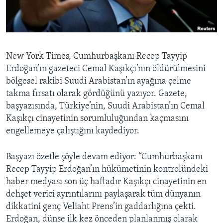
BIZI TAKIP EDIN
HAYATTAN
SANAT
Diller
New York Times, Cumhurbaşkanı Recep Tayyip
Erdoğan’ın gazeteci Cemal Kaşıkçı’nın öldürülmesini
bölgesel rakibi Suudi Arabistan’ın ayağına çelme
takma fırsatı olarak gördüğünü yazıyor. Gazete,
başyazısında, Türkiye’nin, Suudi Arabistan’ın Cemal
Kaşıkçı cinayetinin sorumluluğundan kaçmasını
engellemeye çalıştığını kaydediyor.
Başyazı özetle şöyle devam ediyor: “Cumhurbaşkanı
Recep Tayyip Erdoğan’ın hükümetinin kontrolündeki
haber medyası son üç haftadır Kaşıkçı cinayetinin en
dehşet verici ayrıntılarını paylaşarak tüm dünyanın
dikkatini genç Veliaht Prens’in gaddarlığına çekti.
Erdoğan, dünse ilk kez önceden planlanmış olarak