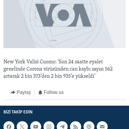
BIZI TAKIP EDIN
HAYATTAN
SANAT
Diller
New York Valisi Cuomo: ‘Son 24 saatte eyalet
genelinde Corona virüsünden can kaybı sayısı 562
artarak 2 bin 373’den 2 bin 935’e yükseldi’
Paylaş
Follow us
BIZI TAKIP EDIN