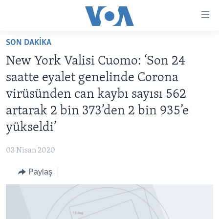
Erişilebilirlik
Ana
içeriğe
SON DAKIKA
geç
HABERLER
Ana
New York Valisi Cuomo: ‘Son 24
PROGRAMLAR
TÜRKİYE
navigasyona
saatte eyalet genelinde Corona
geç
UKRAYNA KRİZİ
AMERİKA
AMERİKA'DA YAŞAM
virüsünden can kaybı sayısı 562
Aramaya
YAPAY ZEKA
ORTADOĞU
geç
artarak 2 bin 373’den 2 bin 935’e
YORUMLAR
AVRUPA
yükseldi’
AMERIKA'YA ÖZEL
ULUSLARARASI
03 Nisan 2020
İNGİLİZCE DERSLERİ
SAĞLIK
Paylaş
MULTİMEDYA
BİLİM VE TEKNOLOJİ
EKONOMİ
VİDEO GALERİ
LEARNING ENGLISH
ÇEVRE
FOTO GALERİ