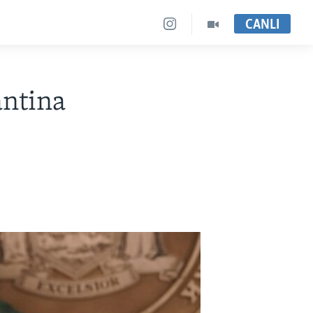
CANLI
antina