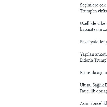
Seçimlere çok 
Trump’ın virüs
Özellikle ülken
kapasitesini zo
Bazı eyaletler
Yapılan anket
Biden’a Trump’
Bu arada aşını
Ulusal Sağlık 
Fauci ilk doz a
Aşının öncelikl