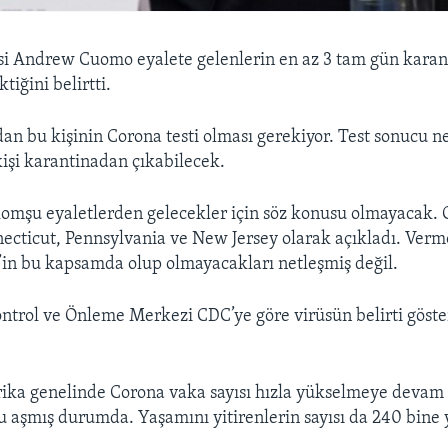
si Andrew Cuomo eyalete gelenlerin en az 3 tam gün kara
tiğini belirtti.
an bu kişinin Corona testi olması gerekiyor. Test sonucu ne
kişi karantinadan çıkabilecek.
omşu eyaletlerden gelecekler için söz konusu olmayacak
necticut, Pennsylvania ve New Jersey olarak açıkladı. Verm
in bu kapsamda olup olmayacakları netleşmiş değil.
ontrol ve Önleme Merkezi CDC’ye göre virüsün belirti göst
ika genelinde Corona vaka sayısı hızla yükselmeye devam 
nu aşmış durumda. Yaşamını yitirenlerin sayısı da 240 bine 