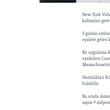
New York Vali
kalmaları gerek
3 günün ardınd
eyalete gelen 
Bu uygulama k
eyaletleri Con
Massachusetts’
Hastalıkları K
bulabilir.
Bu arada Amer
sayısı 9 milyo