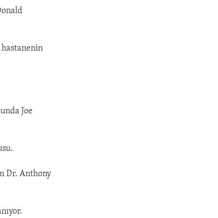
Donald
k hastanenin
sunda Joe
usu.
im Dr. Anthony
anıyor.