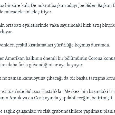
az bir süre kala Demokrat başkan adayı Joe Biden Başkan 
le mücadelesini eleştiriyor.
in ortabatı eyaletlerinde vaka sayısındaki hızlı artış birço
rluyor.
 yeniden çeşitli kısıtlamaları yürürlüğe koymuş durumda.
ler Amerikan halkının önemli bir bölümünün Corona konu
tan daha fazla güvendiğini ortaya koyuyor.
n ne zaman kamuoyuna çıkacağı da bir başka tartışma kon
Enstitüsü'nde Bulaşıcı Hastalıklar Merkezi'nin başındaki is
şının Aralık ya da Ocak ayında yapılabileceğini belirtmişti.
e sağlık çalışanları ve risk grubundakilere yapılması planl