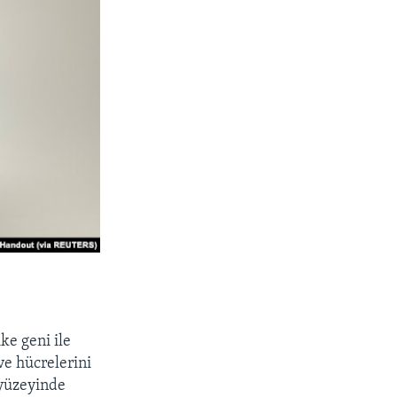
ke geni ile
üve hücrelerini
 yüzeyinde