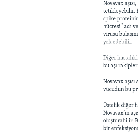
Novavax aşısı,
tetikleyebilir
spike proteinin
hücresi’’ adı v
virüsü bulaşmı
yok edebilir.
Diğer hastalıkl
bu aşı rakipler
Novavax aşısı s
vücudun bu pro
Üstelik diğer h
Novavax’ın aşıs
oluşturabilir. 
bir enfeksiyona