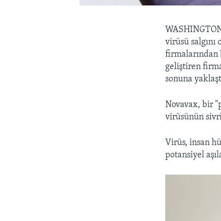
WASHINGTO
virüsü salgını 
firmalarından 
geliştiren fir
sonuna yaklaşt
Novavax, bir "p
virüsünün sivri
Virüs, insan hü
potansiyel aşıl