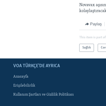
Novavax aşısın
kolaylaştıraca
Paylaş
This item is part of
Sağlık
Cor
LEARNING ENGLISH
BIZI TAKIP EDIN
VOA TÜRKÇE'DE AYRICA
Anasayfa
Erişilebilirlik
Kullanım Şartları ve Gizlilik Politikası
Diller