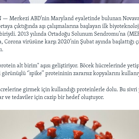
N —
Merkezi ABD’nin Maryland eyaletinde bulunan Novav
ortaya çıktığında aşı çalışmalarına başlayan ilk biyoteknoloj
biriydi. 2013 yılında Ortadoğu Solunum Sendromu’na (MERS
ma, Corona virüsüne karşı 2020’nin Şubat ayında başlattığı ç
ı.
rotein alt birim" aşısı geliştiriyor. Böcek hücrelerinde yeti
 görünüşlü ‘’spike’’ proteininin zararsız kopyalarını kullanı
crelerine girmek için kullandığı proteinlerle dolu. Bu sivri 
ar ve tedaviler için cazip bir hedef oluştuyor.