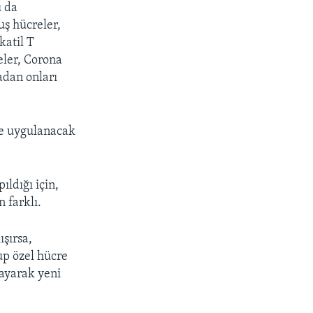
ı da
uş hücreler,
katil T
reler, Corona
adan onları
nde uygulanacak
ıldığı için,
 farklı.
ışırsa,
rup özel hücre
layarak yeni