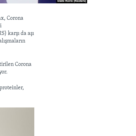
ax, Corona
i
) karşı da aşı
alışmaların
ştirilen Corona
yor.
proteinler,