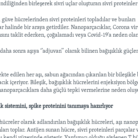
ndiliğinden birleşerek sivri uçlar oluşturan sivri proteinler 
 güve hücrelerinden sivri proteinleri topladılar ve bunları
r halinde bir araya getirdiler. Nanoparçacıklar, Corona v
sını taklit ederken, çoğalamadı veya Covid-19'a neden ola
aha sonra aşıya ‘’adjuvan’’ olarak bilinen bağışıklık güçlen
kte edilen her aşı, sabun ağacından çıkarılan bir bileşikle 
cık içeriyor. Bileşik, bağışıklık hücrelerini enjeksiyon böl
nanoparçacıklara daha güçlü tepki vermelerine neden oluy
ık sistemini, spike proteinini tanımaya hazırlıyor
hücreler olarak adlandırılan bağışıklık hücreleri, aşı nanop
nları toplar. Antijen sunan hücre, sivri proteinleri parçalar
nı kendi yüzeyinde gösterir. Yardımıcı olduğu söylenen T hü