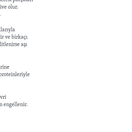
ive olur.
.
larıyla
ir ve birkaçı
itlenirse aşı
irine
proteinleriyle
vri
n engellenir.