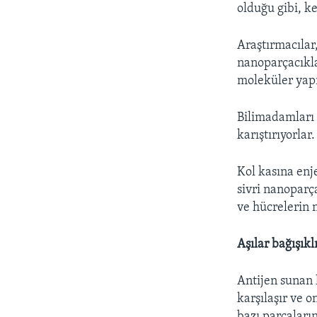
olduğu gibi, ke
Araştırmacılar,
nanoparçacıkla
moleküler yapı
Bilimadamları d
karıştırıyorlar.
Kol kasına enje
sivri nanoparça
ve hücrelerin 
Aşılar bağışıkl
Antijen sunan 
karşılaşır ve o
bazı parçaları