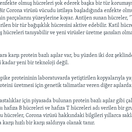
 enfekte olmuş hücreleri yok ederek başka bir tür korumay
. Bir Corona virüsü vücudu istilaya başladığında enfekte olm
in parçalarını yüzeylerine koyar. Antijen sunan hücreler, ‘’
erilen bir tür bağışıklık hücresini aktive edebilir. Katil hüc
ş hücreleri tanıyabilir ve yeni virüsler üretme şansları olm
ara karşı protein bazlı aşılar var, bu yüzden iki doz şekli
i kadar yeni bir teknoloji değil.
pike proteininin laboratuvarda yetiştirilen kopyalarıyla yap
teini üretmesi için genetik talimatlar veren diğer aşılardan
astalıklar için piyasada bulunan protein bazlı aşılar gibi çal
ı hafıza B hücreleri ve hafıza T hücreleri adı verilen bir g
Bu hücreler, Corona virüsü hakkındaki bilgileri yıllarca sak
 karşı hızlı bir karşı saldırıya olanak tanır.