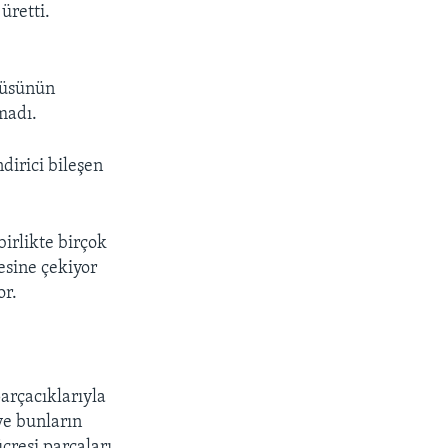
üretti.
irüsünün
madı.
dirici bileşen
birlikte birçok
gesine çekiyor
or.
arçacıklarıyla
 ve bunların
cresi parçaları