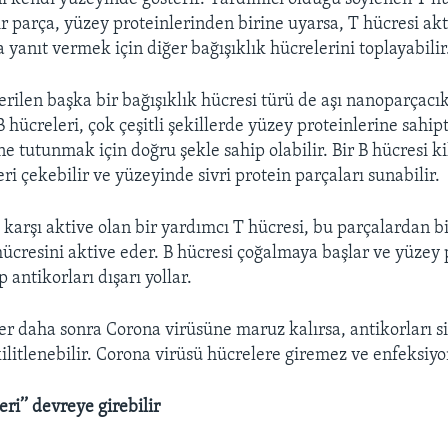
Bir parça, yüzey proteinlerinden birine uyarsa, T hücresi akt
a yanıt vermek için diğer bağışıklık hücrelerini toplayabilir
erilen başka bir bağışıklık hücresi türü de aşı nanoparçacık
 B hücreleri, çok çeşitli şekillerde yüzey proteinlerine sahipt
ine tutunmak için doğru şekle sahip olabilir. Bir B hücresi kil
ri çekebilir ve yüzeyinde sivri protein parçaları sunabilir.
 karşı aktive olan bir yardımcı T hücresi, bu parçalardan b
 hücresini aktive eder. B hücresi çoğalmaya başlar ve yüzey 
p antikorları dışarı yollar.
ler daha sonra Corona virüsüne maruz kalırsa, antikorları si
kilitlenebilir. Corona virüsü hücrelere giremez ve enfeksiyo
eri’’ devreye girebilir