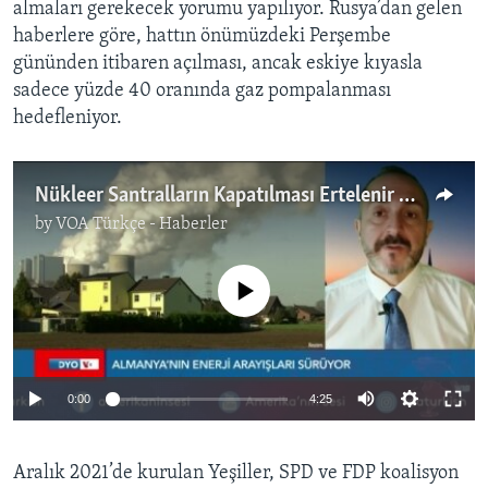
almaları gerekecek yorumu yapılıyor. Rusya’dan gelen
haberlere göre, hattın önümüzdeki Perşembe
gününden itibaren açılması, ancak eskiye kıyasla
sadece yüzde 40 oranında gaz pompalanması
hedefleniyor.
Nükleer Santralların Kapatılması Ertelenir mi?
by
VOA Türkçe - Haberler
No media source currently available
0:00
4:25
Aralık 2021’de kurulan Yeşiller, SPD ve FDP koalisyon