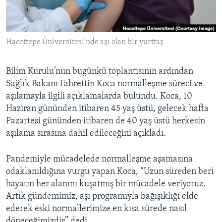
BIZI TAKIP EDIN
HAYATTAN
SANAT
Hacettepe Üniversitesi'nde aşı olan bir yurttaş
Diller
Bilim Kurulu’nun bugünkü toplantısının ardından
Sağlık Bakanı Fahrettin Koca normalleşme süreci ve
aşılamayla ilgili açıklamalarda bulundu. Koca, 10
Haziran gününden itibaren 45 yaş üstü, gelecek hafta
Pazartesi gününden itibaren de 40 yaş üstü herkesin
aşılama sırasına dahil edileceğini açıkladı.
Pandemiyle mücadelede normalleşme aşamasına
odaklanıldığına vurgu yapan Koca, “Uzun süreden beri
hayatın her alanını kuşatmış bir mücadele veriyoruz.
Artık gündemimiz, aşı programıyla bağışıklığı elde
ederek eski normallerimize en kısa sürede nasıl
döneceğimizdir” dedi.