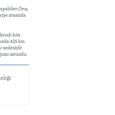
yapabilen Oruç
rkiye arasında
 kendi kıta
asında 425 km
ı nedeniyle
uğunu savundu.
nlığı