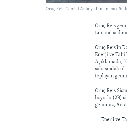
Oruç Reis Gemisi Antalya Limanı'na dönd
Oruç Reis gemi
Limanı’na dön
Oruç Reis’in Do
Enerji ve Tabi
Açıklamada, “O
sahasındaki ik
toplayan gemim
Oruç Reis Sism
boyutlu (2B) s
gemimiz, Anta
— Enerji ve T