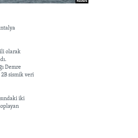
Antalya
li olarak
dı.
ığı Demre
 2B sismik veri
sındaki iki
toplayan