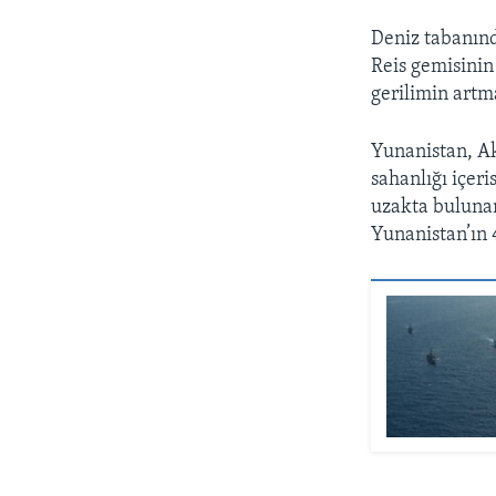
Deniz tabanınd
Reis gemisinin
gerilimin artm
Yunanistan, Ak
sahanlığı içer
uzakta buluna
Yunanistan’ın 