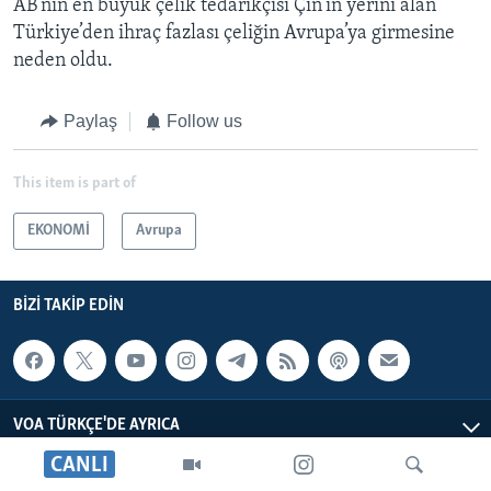
AB’nin en büyük çelik tedarikçisi Çin’in yerini alan
Türkiye’den ihraç fazlası çeliğin Avrupa’ya girmesine
neden oldu.
Paylaş
Follow us
This item is part of
EKONOMİ
Avrupa
BIZI TAKIP EDIN
VOA TÜRKÇE'DE AYRICA
CANLI