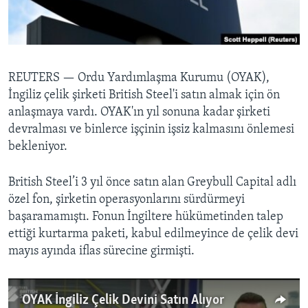
BIZI TAKIP EDIN
HAYATTAN
SANAT
Diller
REUTERS —
Ordu Yardımlaşma Kurumu (OYAK),
İngiliz çelik şirketi British Steel'i satın almak için ön
anlaşmaya vardı. OYAK'ın yıl sonuna kadar şirketi
devralması ve binlerce işçinin işsiz kalmasını önlemesi
bekleniyor.
British Steel’i 3 yıl önce satın alan Greybull Capital adlı
özel fon, şirketin operasyonlarını sürdürmeyi
başaramamıştı. Fonun İngiltere hükümetinden talep
ettiği kurtarma paketi, kabul edilmeyince de çelik devi
mayıs ayında iflas sürecine girmişti.
OYAK İngiliz Çelik Devini Satın Alıyor