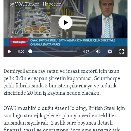
by
VOA Türkçe - Haberler
No media source currently available
0:00
4:57
Demiryollarına ray satan ve inşaat sektörü için uzun
çelik ürünler yapan şirketin kapanması, Scunthorpe
çelik fabrikasında 5 bin işten çıkarmaya ve tedarik
zincirinde 20 bin iş kaybına neden olacaktı.
OYAK'ın sahibi olduğu Ataer Holding, British Steel için
sunduğu stratejik gelecek planıyla verilen teklifler
arasından sıyrılarak, 2 aylık süre boyunca detaylı
finansal, yasal ve operasyonel inceleme yapacak tek