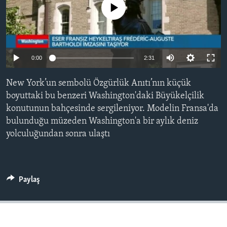
No media source currently available
BIZI TAKIP EDIN
HAYATTAN
SANAT
Diller
0:00
2:31
New York’un sembolü Özgürlük Anıtı’nın küçük
boyuttaki bu benzeri Washington'daki Büyükelçilik
konutunun bahçesinde sergileniyor. Modelin Fransa'da
bulunduğu müzeden Washington'a bir aylık deniz
yolculuğundan sonra ulaştı
Paylaş