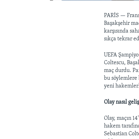
PARİS —
Frans
Başakşehir maç
karşısında sah
sıkça tekrar e
UEFA Şampiyon
Coltescu, Başa
maç durdu. Par
bu söylemlere 
yeni hakemler
Olay nasıl geliş
Olay, maçın 1
hakem tarafınd
Sebastian Colt