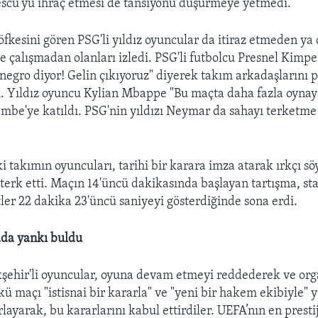
scu'yu ihraç etmesi de tansiyonu düşürmeye yetmedi.
fkesini gören PSG'li yıldız oyuncular da itiraz etmeden ya
e çalışmadan olanları izledi. PSG'li futbolcu Presnel Kim
egro diyor! Gelin çıkıyoruz" diyerek takım arkadaşlarını p
. Yıldız oyuncu Kylian Mbappe "Bu maçta daha fazla oyna
be'ye katıldı. PSG'nin yıldızı Neymar da sahayı terketme 
i takımın oyuncuları, tarihi bir karara imza atarak ırkçı sö
e terk etti. Maçın 14'üncü dakikasında başlayan tartışma, s
ler 22 dakika 23'üncü saniyeyi gösterdiğinde sona erdi.
da yankı buldu
kşehir'li oyuncular, oyuna devam etmeyi reddederek ve org
 maçı "istisnai bir kararla" ve "yeni bir hakem ekibiyle" 
ayarak, bu kararlarını kabul ettirdiler. UEFA’nın en prestij