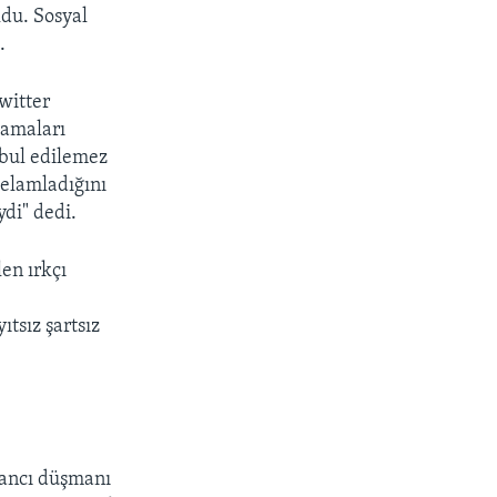
ldu. Sosyal
.
witter
lamaları
bul edilemez
selamladığını
ydi" dedi.
en ırkçı
tsız şartsız
bancı düşmanı