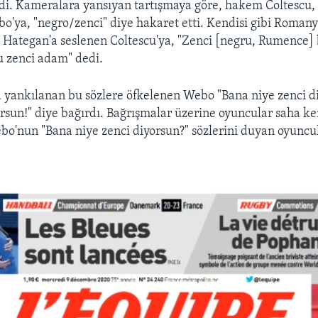
edi. Kameralara yansıyan tartışmaya göre, hakem Coltescu,
bo'ya, "negro/zenci" diye hakaret etti. Kendisi gibi Romany
Hategan'a seslenen Coltescu'ya, "Zenci [negru, Rumence] 
Bu zenci adam" dedi.
yankılanan bu sözlere öfkelenen Webo "Bana niye zenci d
orsun!" diye bağırdı. Bağrışmalar üzerine oyuncular saha k
bo'nun "Bana niye zenci diyorsun?" sözlerini duyan oyuncula