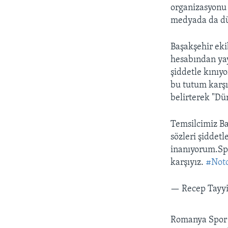
organizasyonu 
medyada da dün
Başakşehir ek
hesabından yay
şiddetle kını
bu tutum karşı
belirterek "Dün
Temsilcimiz Ba
sözleri şiddet
inanıyorum.Spo
karşıyız.
#Not
— Recep Tayy
Romanya Spor B