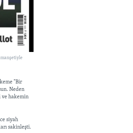
" manşetiyle
keme "Bir
rsun. Neden
di ve hakemin
ce siyah
rı sakinleşti.