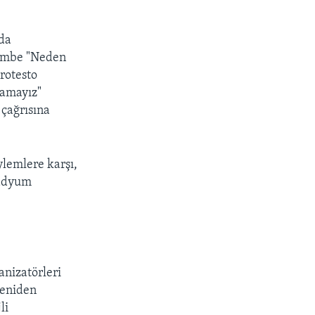
 da
pembe "Neden
rotesto
yamayız"
çağrısına
ylemlere karşı,
tadyum
anizatörleri
yeniden
li