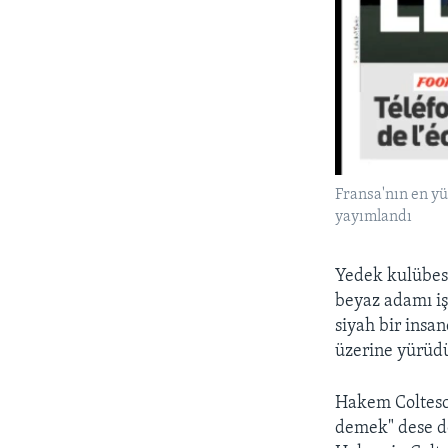
Fransa'nın en yü
yayımlandı
Yedek kulübes
beyaz adamı iş
siyah bir insa
üzerine yürüd
Hakem Coltesc
demek" dese de