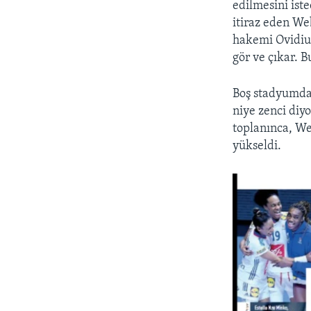
edilmesini ist
itiraz eden We
hakemi Ovidiu 
gör ve çıkar. 
Boş stadyumda 
niye zenci diy
toplanınca, We
yükseldi.