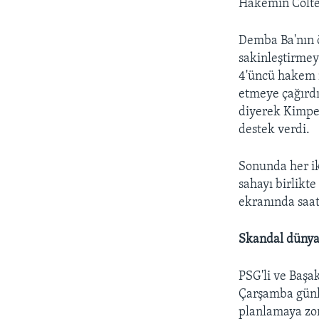
Hakemin Colte
Demba Ba'nın ö
sakinleştirmey
4'üncü hakem n
etmeye çağırdı
diyerek Kimpem
destek verdi.
Sonunda her ik
sahayı birlikt
ekranında saat
Skandal dünya
PSG'li ve Başa
Çarşamba günkü
planlamaya zorl