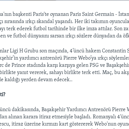
a'nın başkenti Paris'te oynanan Paris Saint Germain - İsta
ı sırasında ırkçı skandal yaşandı. Her iki takımın oyuncula
ayı terk ederek futbol tarihinde bir ilke imza attılar. Son 
den ve futbol dünyasını sarsan ırkçı sözlere dünyadan da öf
lar Ligi H Grubu son maçında, 4’üncü hakem Constantin 
kşehir’in yardımcı antrenörü Pierre Webo’ya ırkçı söyleml
c de Prince stadında karşı karşıya gelen PSG ve Başakşehir
birlikte yanıt vererek, sahayı birlikte terk etti. Maç, bu a
le kaldığı yerden devam edecek..
ti?
4'üncü dakikasında, Başakşehir Yardımcı Antrenörü Pierre
an alınan karara itiraz etmesiyle başladı. Romanyalı 4'ü
escu, itiraz üzerine kırmızı kart göstererek Webo'nun oyun