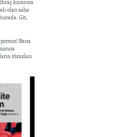
 ihraç kararına
alı olan saha
burada. Git,
iyorsun! Bana
enarına
rın itirazları