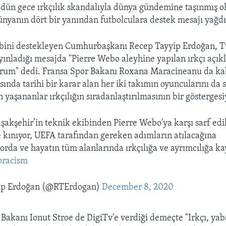
dün gece ırkçılık skandalıyla dünya gündemine taşınmış o
yanın dört bir yanından futbolculara destek mesajı yağdı
ibini destekleyen Cumhurbaşkanı Recep Tayyip Erdoğan, T
ınladığı mesajda "Pierre Webo aleyhine yapılan ırkçı açık
yorum" dedi. Fransa Spor Bakanı Roxana Maracineanu da ka
sında tarihi bir karar alan her iki takımın oyuncularını da 
 yaşananlar ırkçılığın sıradanlaştırılmasının bir göstergesi
şakşehir’in teknik ekibinden Pierre Webo'ya karşı sarf edil
le kınıyor, UEFA tarafından gereken adımların atılacağına
rda ve hayatın tüm alanlarında ırkçılığa ve ayrımcılığa kayı
oracism
ip Erdoğan (@RTErdogan)
December 8, 2020
akanı Ionut Stroe de DigiTv'e verdiği demeçte "Irkçı, ya