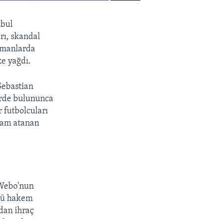
nbul
rı, skandal
zamanlarda
ke yağdı.
Sebastian
erde bulununca
 futbolcuları
kşam atanan
 Webo'nun
ncü hakem
dan ihraç