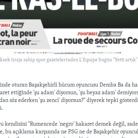
ksek tiraja sahip spor gazetelerinden L'Equipe bugün "Yetti artık
inde oturan Başakşehirli hücum oyuncusu Demba Ba da ha
aret ettiğinde 'şu adam' diyorsun, 'şu beyaz adam' demiyo
ndan söz ederken 'şu zenci' diyorsun?" diyerek tepki göster
ü.
u kendisini "Rumencede 'negro' hakaret demek değil, sade
, bu açıklama karşısında ne PSG ne de Başakşehir oyuncula