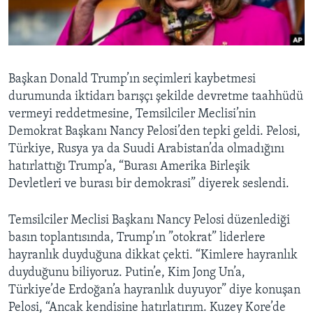
BIZI TAKIP EDIN
HAYATTAN
SANAT
Diller
Başkan Donald Trump’ın seçimleri kaybetmesi
durumunda iktidarı barışçı şekilde devretme taahhüdü
vermeyi reddetmesine, Temsilciler Meclisi’nin
Demokrat Başkanı Nancy Pelosi’den tepki geldi. Pelosi,
Türkiye, Rusya ya da Suudi Arabistan’da olmadığını
hatırlattığı Trump’a, “Burası Amerika Birleşik
Devletleri ve burası bir demokrasi” diyerek seslendi.
Temsilciler Meclisi Başkanı Nancy Pelosi düzenlediği
basın toplantısında, Trump’ın ”otokrat” liderlere
hayranlık duyduğuna dikkat çekti. “Kimlere hayranlık
duyduğunu biliyoruz. Putin’e, Kim Jong Un’a,
Türkiye’de Erdoğan’a hayranlık duyuyor” diye konuşan
Pelosi, “Ancak kendisine hatırlatırım. Kuzey Kore’de