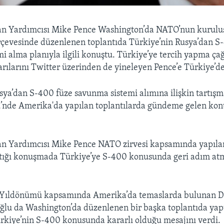
n Yardımcısı Mike Pence Washington’da NATO’nun kurulu
çevesinde düzenlenen toplantıda Türkiye’nin Rusya’dan S
i alma planıyla ilgili konuştu. Türkiye’ye tercih yapma ça
rılarını Twitter üzerinden de yineleyen Pence’e Türkiye’de
sya’dan S-400 füze savunma sistemi alımına ilişkin tartı
’nde Amerika'da yapılan toplantılarda gündeme gelen kon
n Yardımcısı Mike Pence NATO zirvesi kapsamında yapıla
ptığı konuşmada Türkiye’ye S-400 konusunda geri adım at
Yıldönümü kapsamında Amerika’da temaslarda bulunan Dış
lu da Washington’da düzenlenen bir başka toplantıda yap
kiye’nin S-400 konusunda kararlı olduğu mesajını verdi.