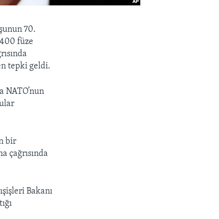
şunun 70.
-400 füze
ğrısında
n tepki geldi.
şma NATO’nun
ular
n bir
ma çağrısında
işleri Bakanı
tığı