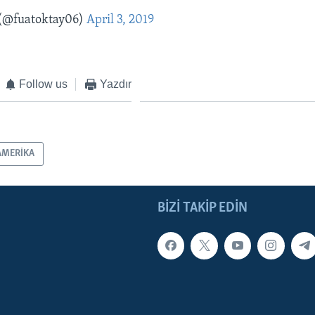
 (@fuatoktay06)
April 3, 2019
Follow us
Yazdır
AMERİKA
BIZI TAKIP EDIN