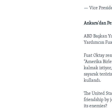
— Vice Presid
Ankara'dan Pen
ABD Başkan Ya
Yardımcısı Fua
Fuat Oktay res
“Amerika Birle
kalmak istiyor
sayarak teröri
kullandı.
The United Sta
friendship by j
its enemies?