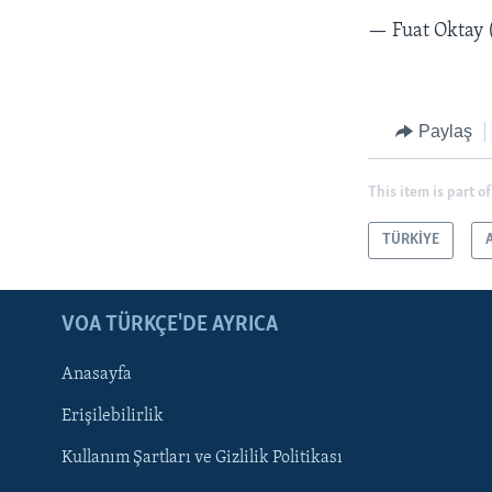
— Fuat Oktay
Paylaş
This item is part of
TÜRKİYE
LEARNING ENGLISH
BIZI TAKIP EDIN
VOA TÜRKÇE'DE AYRICA
Anasayfa
Erişilebilirlik
Kullanım Şartları ve Gizlilik Politikası
Diller