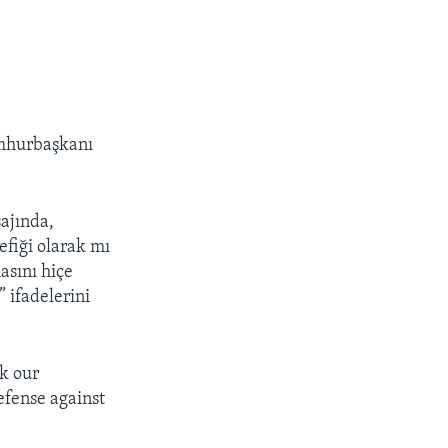
umhurbaşkanı
sajında,
efiği olarak mı
asını hiçe
 ifadelerini
sk our
defense against