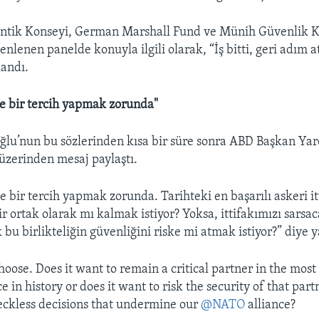
antik Konseyi, German Marshall Fund ve Münih Güvenlik K
enlenen panelde konuyla ilgili olarak, “İş bitti, geri adım 
landı.
e bir tercih yapmak zorunda"
lu’nun bu sözlerinden kısa bir süre sonra ABD Başkan Ya
üzerinden mesaj paylaştı.
 bir tercih yapmak zorunda. Tarihteki en başarılı askeri itt
r ortak olarak mı kalmak istiyor? Yoksa, ittifakımızı sarsa
 bu birlikteliğin güvenliğini riske mi atmak istiyor?” diye y
oose. Does it want to remain a critical partner in the most
ce in history or does it want to risk the security of that par
ckless decisions that undermine our
@NATO
alliance?