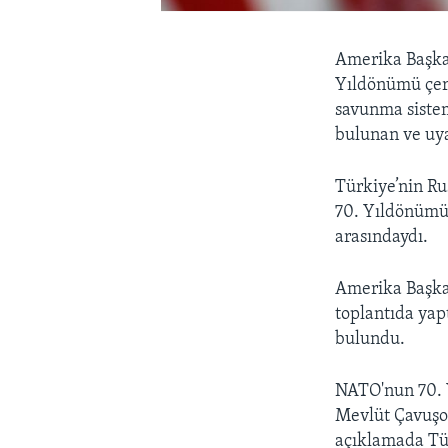
Amerika Başka
Yıldönümü çer
savunma sistem
bulunan ve uya
Türkiye’nin Ru
70. Yıldönümü
arasındaydı.
Amerika Başka
toplantıda ya
bulundu.
NATO'nun 70. 
Mevlüt Çavuşoğ
açıklamada Tür