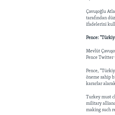
Çavuşoğlu Atl
tarafından düz
ifadelerini kul
Pence: "Türkiy
Mevlüt Çavuşoğ
Pence Twitter 
Pence, “Türkiye
öneme sahip bi
kararlar alarak
Turkey must ch
military allian
making such re