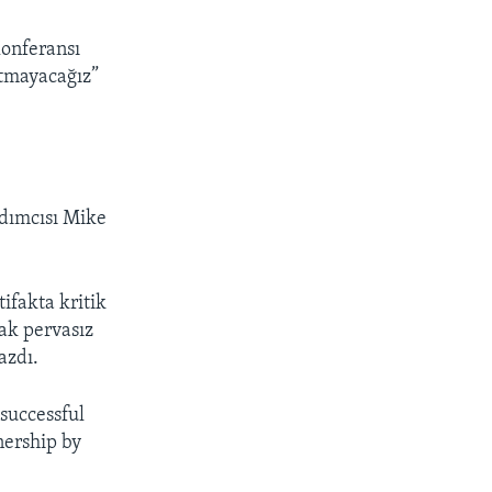
onferansı
atmayacağız”
rdımcısı Mike
ifakta kritik
cak pervasız
azdı.
 successful
tnership by