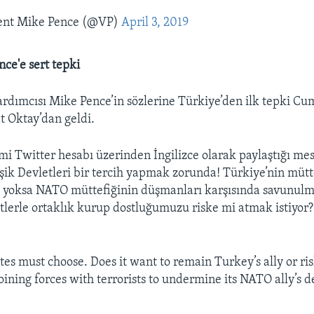
ent Mike Pence (@VP)
April 3, 2019
ce'e sert tepki
rdımcısı Mike Pence’in sözlerine Türkiye’den ilk tepki C
t Oktay’dan geldi.
mi Twitter hesabı üzerinden İngilizce olarak paylaştığı me
şik Devletleri bir tercih yapmak zorunda! Türkiye’nin mütt
, yoksa NATO müttefiğinin düşmanları karşısında savunulm
stlerle ortaklık kurup dostluğumuzu riske mi atmak istiyor?”
tes must choose. Does it want to remain Turkey’s ally or ri
oining forces with terrorists to undermine its NATO ally’s 