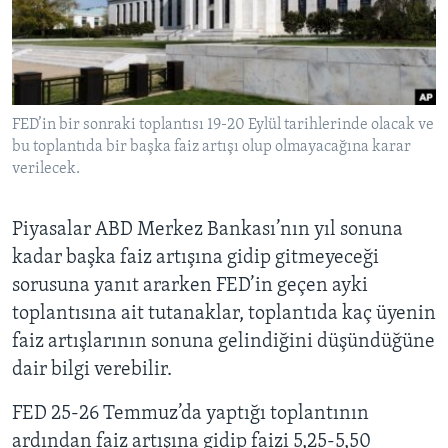
BIZI TAKIP EDIN
HAYATTAN
SANAT
Diller
FED’in bir sonraki toplantısı 19-20 Eylül tarihlerinde olacak ve
bu toplantıda bir başka faiz artışı olup olmayacağına karar
verilecek.
Piyasalar ABD Merkez Bankası’nın yıl sonuna
kadar başka faiz artışına gidip gitmeyeceği
sorusuna yanıt ararken FED’in geçen ayki
toplantısına ait tutanaklar, toplantıda kaç üyenin
faiz artışlarının sonuna gelindiğini düşündüğüne
dair bilgi verebilir.
FED 25-26 Temmuz’da yaptığı toplantının
ardından faiz artışına gidip faizi 5,25-5,50