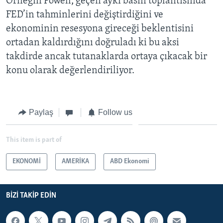
Örneğin Powell, geçen ayki basın toplantısında
FED’in tahminlerini değiştirdiğini ve
ekonominin resesyona gireceği beklentisini
ortadan kaldırdığını doğruladı ki bu aksi
takdirde ancak tutanaklarda ortaya çıkacak bir
konu olarak değerlendiriliyor.
Paylaş
Follow us
This item is part of
EKONOMİ
AMERİKA
ABD Ekonomi
BIZI TAKIP EDIN