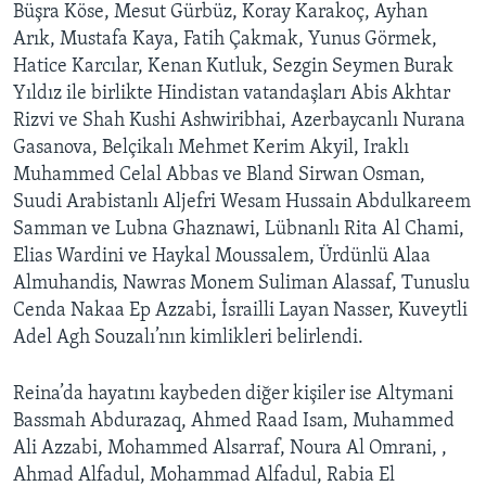
Büşra Köse, Mesut Gürbüz, Koray Karakoç, Ayhan
Arık, Mustafa Kaya, Fatih Çakmak, Yunus Görmek,
Hatice Karcılar, Kenan Kutluk, Sezgin Seymen Burak
Yıldız ile birlikte Hindistan vatandaşları Abis Akhtar
Rizvi ve Shah Kushi Ashwiribhai, Azerbaycanlı Nurana
Gasanova, Belçikalı Mehmet Kerim Akyil, Iraklı
Muhammed Celal Abbas ve Bland Sirwan Osman,
Suudi Arabistanlı Aljefri Wesam Hussain Abdulkareem
Samman ve Lubna Ghaznawi, Lübnanlı Rita Al Chami,
Elias Wardini ve Haykal Moussalem, Ürdünlü Alaa
Almuhandis, Nawras Monem Suliman Alassaf, Tunuslu
Cenda Nakaa Ep Azzabi, İsrailli Layan Nasser, Kuveytli
Adel Agh Souzalı’nın kimlikleri belirlendi.
Reina’da hayatını kaybeden diğer kişiler ise Altymani
Bassmah Abdurazaq, Ahmed Raad Isam, Muhammed
Ali Azzabi, Mohammed Alsarraf, Noura Al Omrani, ,
Ahmad Alfadul, Mohammad Alfadul, Rabia El