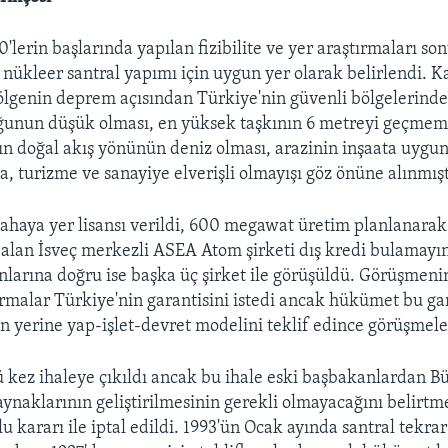
'lerin başlarında yapılan fizibilite ve yer araştırmaları s
nükleer santral yapımı için uygun yer olarak belirlendi. K
lgenin deprem açısından Türkiye'nin güvenli bölgelerinden
ğunun düşük olması, en yüksek taşkının 6 metreyi geçmeme
ının doğal akış yönünün deniz olması, arazinin inşaata uygu
a, turizme ve sanayiye elverişli olmayışı göz önüne alınmışt
sahaya yer lisansı verildi, 600 megawat üretim planlanarak
yi alan İsveç merkezli ASEA Atom şirketi dış kredi bulamayı
nlarına doğru ise başka üç şirket ile görüşüldü. Görüşmenin
irmalar Türkiye'nin garantisini istedi ancak hükümet bu ga
 yerine yap-işlet-devret modelini teklif edince görüşmele
 kez ihaleye çıkıldı ancak bu ihale eski başbakanlardan Bü
aynaklarının geliştirilmesinin gerekli olmayacağını belirtm
 kararı ile iptal edildi. 1993'ün Ocak ayında santral tekrar