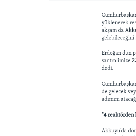
Cumhurbaşkanı
yüklenerek res
akşam da Akkuy
gelebileceğini 
Erdoğan dün p
santralimize 2
dedi.
Cumhurbaşkanı 
de gelecek vey
adımını atacağı
"4 reaktörden b
Akkuyu’da dört