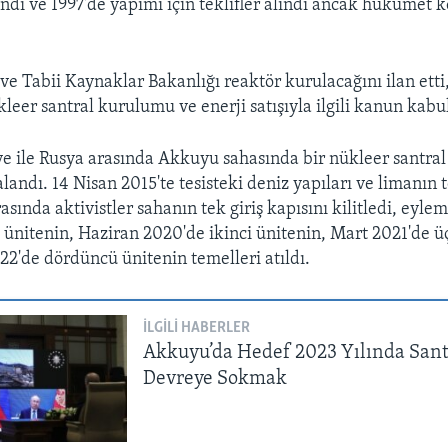
ndı ve 1997'de yapımı için teklifler alındı ancak hükümet k
 ve Tabii Kaynaklar Bakanlığı reaktör kurulacağını ilan etti
leer santral kurulumu ve enerji satışıyla ilgili kanun kabul
e ile Rusya arasında Akkuyu sahasında bir nükleer santra
andı. 14 Nisan 2015'te tesisteki deniz yapıları ve limanın t
sında aktivistler sahanın tek giriş kapısını kilitledi, eyle
i ünitenin, Haziran 2020'de ikinci ünitenin, Mart 2021'de 
'de dördüncü ünitenin temelleri atıldı.
İLGILI HABERLER
Akkuyu’da Hedef 2023 Yılında Sant
Devreye Sokmak