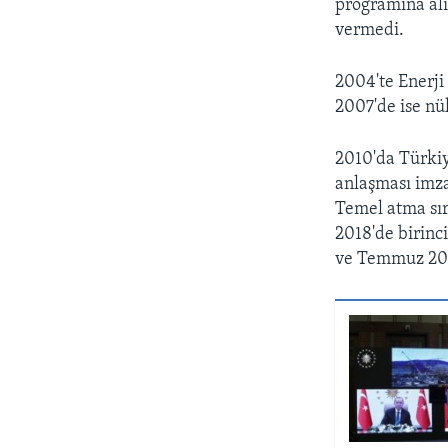
programına alı
vermedi.
2004'te Enerji
2007'de ise nük
2010'da Türkiy
anlaşması imzal
Temel atma sıra
2018'de birinc
ve Temmuz 2022