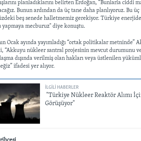
ışlarını planladıklarını belirten Erdoğan, “Bunlarla ciddi 
acağız. Bunun ardından da üç tane daha planlıyoruz. Bu üç 
zdeki beş senede halletmemiz gerekiyor. Türkiye enerjide 
u yapmaya mecburuz" diye konuştu.
ı’nın Ocak ayında yayımladığı “ortak politikalar metninde”
gili, “Akkuyu nükleer santral projesinin mevcut durumunu v
nlaşma dışında verilmiş olan hakları veya üstlenilen yüküml
ğiz” ifadesi yer alıyor.
İLGILI HABERLER
"Türkiye Nükleer Reaktör Alımı İçi
Görüşüyor"
rihçesi