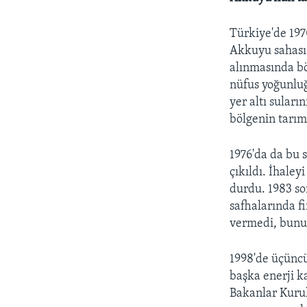
Türkiye'de 1970
Akkuyu sahası 
alınmasında bö
nüfus yoğunlu
yer altı sular
bölgenin tarım
1976'da da bu 
çıkıldı. İhale
durdu. 1983 so
safhalarında f
vermedi, bunun
1998'de üçüncü
başka enerji k
Bakanlar Kurulu