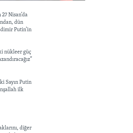
 27 Nisan’da
ından, dün
dimir Putin’in
i nükleer güç
azandıracağız”
ki Sayın Putin
nşallah ilk
klarını, diğer