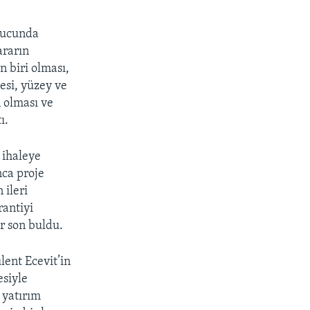
onucunda
ararın
 biri olması,
si, yüzey ve
n olması ve
ı.
 ihaleye
nca proje
 ileri
rantiyi
r son buldu.
lent Ecevit’in
esiyle
 yatırım