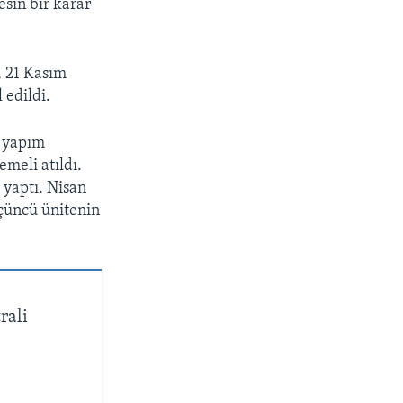
esin bir karar
, 21 Kasım
 edildi.
l yapım
emeli atıldı.
m yaptı. Nisan
üçüncü ünitenin
rali