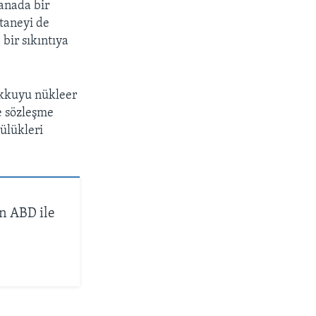
manada bir
taneyi de
bir sıkıntıya
 Akkuyu nükleer
e sözleşme
ülükleri
n ABD ile