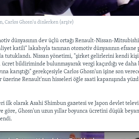
Carlos Ghosn'u dinlerken (arşiv)
otiv dünyasının dev üçlü ortağı Renault-Nissan-Mitsubishi
aliyet katili" lakabıyla tanınan otomotiv dünyasının efsane
 tutuklandı. Nissan yönetimi, "şirket gelirlerini kendi kişi
ı, ücret bildiriminde bulunmayarak vergi kaçırdığı ve daha
ına karıştığı" gerekçesiyle Carlos Ghosn'un işine son verec
r üzerine Renault'nun hisseleri öğle saati kapanışında yüzd
ri ilk olarak Asahi Shimbun gazetesi ve Japon devlet tele
re göre, Ghosn'un uzun yıllar boyunca ücretini düşük beya
lendi.