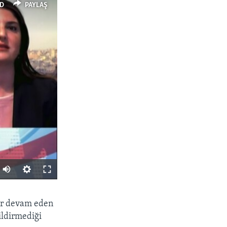
D
PAYLAŞ
PAYLAŞ
dır devam eden
ildirmediği