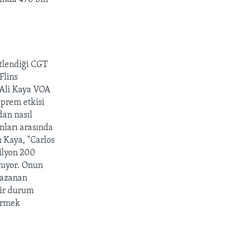
ütlendiği CGT
Flins
n Ali Kaya VOA
prem etkisi
dan nasıl
anları arasında
n Kaya, "Carlos
ilyon 200
anıyor. Onun
 kazanan
bir durum
görmek