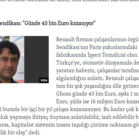
endikası: "Günde 45 bin Euro kazanıyor"
Renault firması çalışanlarının örg
Sendikası'nın Paris yakınlarındaki 
fabrikasında İşyeri Temsilcisi ola
Türkçe'ye, otomotiv dünyasında de
yaratan haberin, çalışanlar tarafın
algılandığını anlattı. Renault çalış
tam bir şok yaşandığını dile getire
Ghosn günde 45 bin Euro, ayda 1 m
Euro, yılda ise 16 milyon Euro kaz
i burada bir işçi bir yıl çalışsa kazanamıyor. Bu kadar çok
zluk yapmaya ihtiyaç duyması anlatılabilir, izah edilebilir 
ırsa, kapitalist sistemin insanı taşıdığı çürüme noktasını 
lik bir olay" dedi.