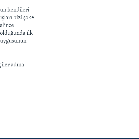
'un kendileri
şları bizi şoke
elince
 olduğunda ilk
 duygusunun
çiler adına