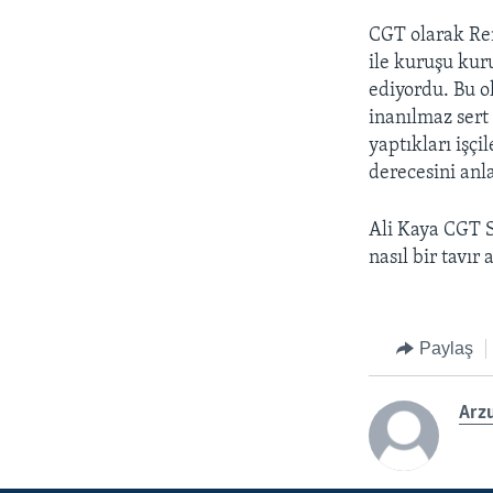
CGT olarak Ren
ile kuruşu kuru
ediyordu. Bu o
inanılmaz sert
yaptıkları işç
derecesini anl
Ali Kaya CGT S
nasıl bir tavır 
Paylaş
Arzu
LEARNING ENGLISH