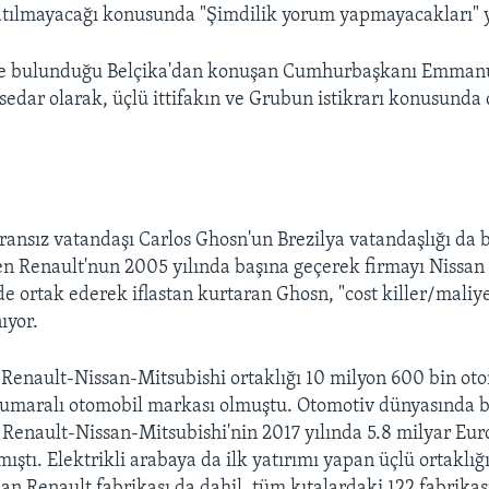
latılmayacağı konusunda "Şimdilik yorum yapmayacakları" y
te bulunduğu Belçika'dan konuşan Cumhurbaşkanı Emman
ssedar olarak, üçlü ittifakın ve Grubun istikrarı konusunda 
Fransız vatandaşı Carlos Ghosn'un Brezilya vatandaşlığı da b
n Renault'nun 2005 yılında başına geçerek firmayı Nissan
de ortak ederek iflastan kurtaran Ghosn, "cost killer/maliye
ıyor.
, Renault-Nissan-Mitsubishi ortaklığı 10 milyon 600 bin ot
umaralı otomobil markası olmuştu. Otomotiv dünyasında bi
 Renault-Nissan-Mitsubishi'nin 2017 yılında 5.8 milyar Eur
ıştı. Elektrikli arabaya da ilk yatırımı yapan üçlü ortaklı
an Renault fabrikası da dahil, tüm kıtalardaki 122 fabrika