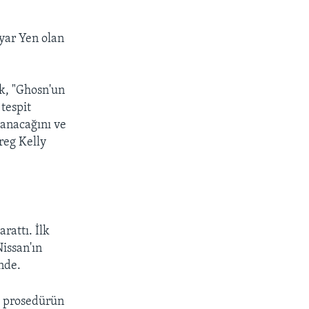
lyar Yen olan
k, "Ghosn'un
px
width
tespit
lanacağını ve
reg Kelly
rattı. İlk
Nissan'ın
nde.
ı prosedürün