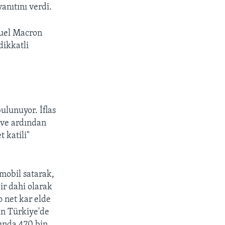
anıtını verdi.
uel Macron
dikkatli
ulunuyor. İflas
 ve ardından
t katili"
omobil satarak,
r dahi olarak
o net kar elde
ğın Türkiye'de
sında 470 bin