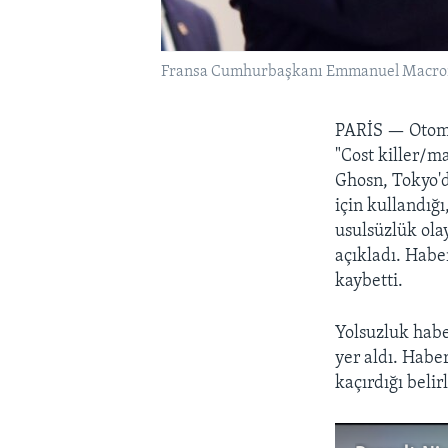
Fransa Cumhurbaşkanı Emmanuel Macron, 
PARİS —
Otom
"Cost killer/m
Ghosn, Tokyo'da
için kullandığ
usulsüzlük olay
açıkladı. Habe
kaybetti.
Yolsuzluk habe
yer aldı. Habe
kaçırdığı belir