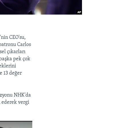
'nin CEO'su,
 patronu Carlos
sel çıkarları
 başka pek çok
eklerini
e 13 değer
vizyonu NHK'da
n ederek vergi