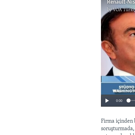
Renault-Nis
by
VOA Türkç
0:00
Firma içinden 
soruşturmada, 