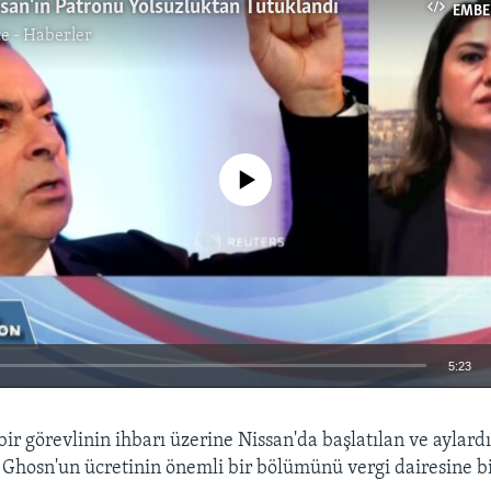
san'ın Patronu Yolsuzluktan Tutuklandı
EMBE
e - Haberler
No media source currently available
5:23
EMBED
bir görevlinin ihbarı üzerine Nissan'da başlatılan ve aylar
Ghosn'un ücretinin önemli bir bölümünü vergi dairesine b