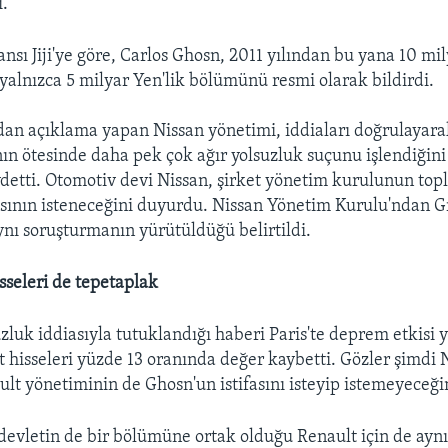
ı.
nsı Jiji'ye göre, Carlos Ghosn, 2011 yılından bu yana 10 mi
n yalnızca 5 milyar Yen'lik bölümünü resmi olarak bildirdi.
an açıklama yapan Nissan yönetimi, iddiaları doğrulayara
ın ötesinde daha pek çok ağır yolsuzluk suçunu işlendiğini 
aydetti. Otomotiv devi Nissan, şirket yönetim kurulunun top
asının isteneceğini duyurdu. Nissan Yönetim Kurulu'ndan G
nı soruşturmanın yürütüldüğü belirtildi.
sseleri de tepetaplak
luk iddiasıyla tutuklandığı haberi Paris'te deprem etkisi ya
t hisseleri yüzde 13 oranında değer kaybetti. Gözler şimdi 
lt yönetiminin de Ghosn'un istifasını isteyip istemeyeceği
 devletin de bir bölümüne ortak olduğu Renault için de ayn