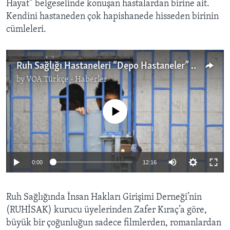
Hayat” belgeselinde konuşan hastalardan birine ait.
Kendini hastaneden çok hapishanede hisseden birinin
cümleleri.
Ruh Sağlığı Hastaneleri “Depo Hastaneler” mi?
by
VOA Türkçe - Haberler
No media source currently available
0:00
12:16
Ruh Sağlığında İnsan Hakları Girişimi Derneği’nin
(RUHİSAK) kurucu üyelerinden Zafer Kıraç’a göre,
büyük bir çoğunluğun sadece filmlerden, romanlardan