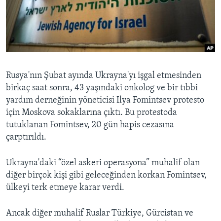
BIZI TAKIP EDIN
HAYATTAN
SANAT
Diller
Rusya'nın Şubat ayında Ukrayna'yı işgal etmesinden
birkaç saat sonra, 43 yaşındaki onkolog ve bir tıbbi
yardım derneğinin yöneticisi Ilya Fomintsev protesto
için Moskova sokaklarına çıktı. Bu protestoda
tutuklanan Fomintsev, 20 gün hapis cezasına
çarptırıldı.
Ukrayna'daki “özel askeri operasyona” muhalif olan
diğer birçok kişi gibi geleceğinden korkan Fomintsev,
ülkeyi terk etmeye karar verdi.
Ancak diğer muhalif Ruslar Türkiye, Gürcistan ve