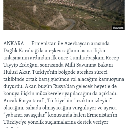
BIZI TAKIP EDIN
HAYATTAN
SANAT
Diller
ANKARA —
Ermenistan ile Azerbaycan arasında
Dağlık Karabağ’da ateşkes sağlanmasına ilişkin
anlaşmanın ardından ilk önce Cumhurbaşkanı Recep
Tayyip Erdoğan, sonrasında Milli Savunma Bakanı
Hulusi Akar, Türkiye’nin bölgede ateşkes süreci
takibinde ortak barış gücünde rol alacağını kamuoyuna
duyurdu. Akar, bugün Rusya’dan gelecek heyetle de
konuya ilişkin müzakereler yapılacağını da açıkladı.
Ancak Rusya tarafı, Türkiye’nin “uzaktan izleyici”
olacağını, sahada olmayacağını vurguluyor ve ayrıca
“yabancı savaşçılar” konusunda halen Ermenistan’ın
Türkiye’ye yönelik suçlamalarına destek veriyor