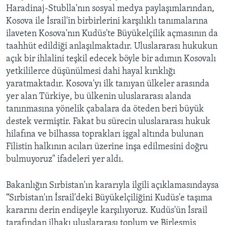
Haradinaj-Stublla'nın sosyal medya paylaşımlarından,
Kosova ile İsrail'in birbirlerini karşılıklı tanımalarına
ilaveten Kosova'nın Kudüs'te Büyükelçilik açmasının da
taahhüt edildiği anlaşılmaktadır. Uluslararası hukukun
açık bir ihlalini teşkil edecek böyle bir adımın Kosovalı
yetkililerce düşünülmesi dahi hayal kırıklığı
yaratmaktadır. Kosova'yı ilk tanıyan ülkeler arasında
yer alan Türkiye, bu ülkenin uluslararası alanda
tanınmasına yönelik çabalara da öteden beri büyük
destek vermiştir. Fakat bu sürecin uluslararası hukuk
hilafına ve bilhassa toprakları işgal altında bulunan
Filistin halkının acıları üzerine inşa edilmesini doğru
bulmuyoruz" ifadeleri yer aldı.
Bakanlığın Sırbistan'ın kararıyla ilgili açıklamasındaysa
“Sırbistan'ın İsrail'deki Büyükelçiliğini Kudüs'e taşıma
kararını derin endişeyle karşılıyoruz. Kudüs'ün İsrail
tarafından ilhakı uluslararası toplum ve Birleşmiş