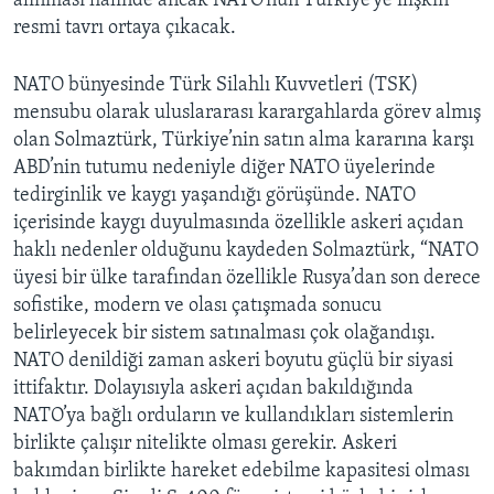
alınması halinde ancak NATO’nun Türkiye’ye ilişkin
resmi tavrı ortaya çıkacak.
NATO bünyesinde Türk Silahlı Kuvvetleri (TSK)
mensubu olarak uluslararası karargahlarda görev almış
olan Solmaztürk, Türkiye’nin satın alma kararına karşı
ABD’nin tutumu nedeniyle diğer NATO üyelerinde
tedirginlik ve kaygı yaşandığı görüşünde. NATO
içerisinde kaygı duyulmasında özellikle askeri açıdan
haklı nedenler olduğunu kaydeden Solmaztürk, “NATO
üyesi bir ülke tarafından özellikle Rusya’dan son derece
sofistike, modern ve olası çatışmada sonucu
belirleyecek bir sistem satınalması çok olağandışı.
NATO denildiği zaman askeri boyutu güçlü bir siyasi
ittifaktır. Dolayısıyla askeri açıdan bakıldığında
NATO’ya bağlı orduların ve kullandıkları sistemlerin
birlikte çalışır nitelikte olması gerekir. Askeri
bakımdan birlikte hareket edebilme kapasitesi olması