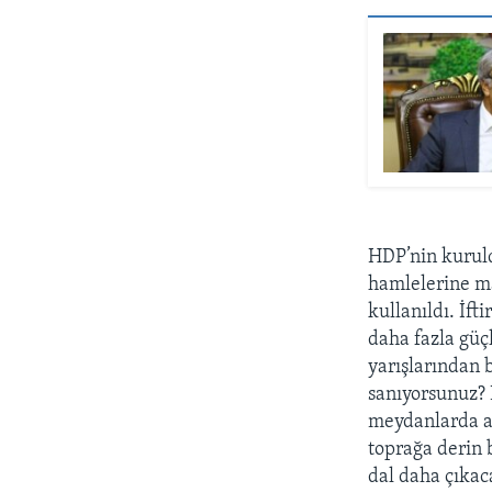
HDP’nin kuruldu
hamlelerine ma
kullanıldı. İf
daha fazla güç
yarışlarından 
sanıyorsunuz?
meydanlarda at
toprağa derin b
dal daha çıkaca