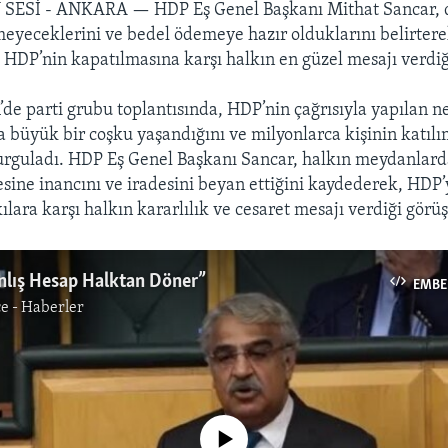
 SESİ - ANKARA —
HDP Eş Genel Başkanı Mithat Sancar,
yeceklerini ve bedel ödemeye hazır olduklarını belirtere
 HDP’nin kapatılmasına karşı halkın en güzel mesajı verdiği
e parti grubu toplantısında, HDP’nin çağrısıyla yapılan n
 büyük bir coşku yaşandığını ve milyonlarca kişinin katılı
urguladı. HDP Eş Genel Başkanı Sancar, halkın meydanlard
sine inancını ve iradesini beyan ettiğini kaydederek, HDP’
ılara karşı halkın kararlılık ve cesaret mesajı verdiği görü
nlış Hesap Halktan Döner”
EMBE
e - Haberler
No media source currently available