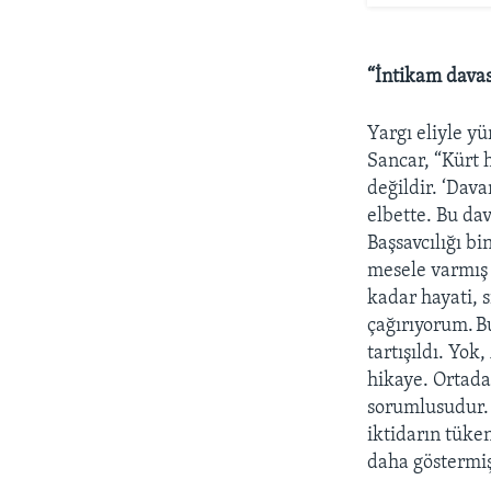
“İntikam davas
Yargı eliyle y
Sancar, “Kürt 
değildir. ‘Dava
elbette. Bu da
Başsavcılığı bi
mesele varmış 
kadar hayati, 
çağırıyorum. Bu
tartışıldı. Yo
hikaye. Ortada 
sorumlusudur. 
iktidarın tüke
daha göstermiş