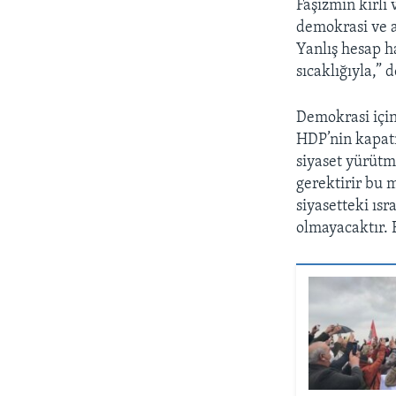
Faşizmin kirli
demokrasi ve a
Yanlış hesap h
sıcaklığıyla,” d
Demokrasi içi
HDP’nin kapat
siyaset yürütm
gerektirir bu 
siyasetteki ıs
olmayacaktır. B