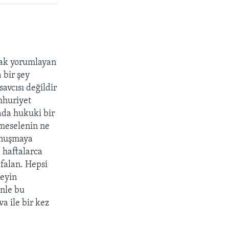
arak yorumlayan
 bir şey
avcısı değildir
mhuriyet
tada hukuki bir
 meselenin ne
konuşmaya
e haftalarca
falan. Hepsi
şeyin
enle bu
a ile bir kez