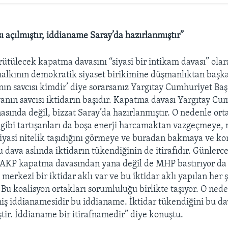
ı açılmıştır, iddianame Saray’da hazırlanmıştır”
ürütülecek kapatma davasını “siyasi bir intikam davası” ol
halkının demokratik siyaset birikimine düşmanlıktan başka
nın savcısı kimdir’ diye sorarsanız Yargıtay Cumhuriyet Başs
vanın savcısı iktidarın başıdır. Kapatma davası Yargıtay Cu
nasında değil, bizzat Saray’da hazırlanmıştır. O nedenle or
gibi tartışanları da boşa enerji harcamaktan vazgeçmeye,
siyasi nitelik taşıdığını görmeye ve buradan bakmaya ve 
 dava aslında iktidarın tükendiğinin de itirafıdır. Günlerc
k, AKP kapatma davasından yana değil de MHP bastırıyor da 
merkezi bir iktidar aklı var ve bu iktidar aklı yapılan her 
Bu koalisyon ortakları sorumluluğu birlikte taşıyor. O ned
niş iddianamesidir bu iddianame. İktidar tükendiğini bu dav
tir. İddianame bir itirafnamedir” diye konuştu.