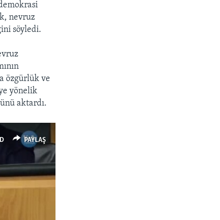
 demokrasi
k, nevruz
ni söyledi.
evruz
mının
a özgürlük ve
ye yönelik
şünü aktardı.
D
PAYLAŞ