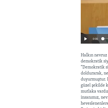
0:00
Halkın nevruz 
demokratik siy
“Demokratik si
doldurarak, ne
duyurmuştur. B
güzel şekilde 
mutlaka vardır
insanımız, nev
heveslenenlere