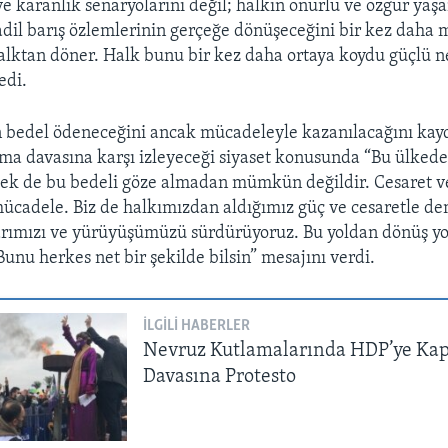
 ve karanlık senaryolarını değil; halkın onurlu ve özgür yaş
dil barış özlemlerinin gerçeğe dönüşeceğini bir kez daha 
alktan döner. Halk bunu bir kez daha ortaya koydu güçlü n
edi.
n bedel ödeneceğini ancak mücadeleyle kazanılacağını kay
ma davasına karşı izleyeceği siyaset konusunda “Bu ülked
ek de bu bedeli göze almadan mümkün değildir. Cesaret ve
mücadele. Biz de halkımızdan aldığımız güç ve cesaretle d
rarımızı ve yürüyüşümüzü sürdürüyoruz. Bu yoldan dönüş y
unu herkes net bir şekilde bilsin” mesajını verdi.
İLGILI HABERLER
Nevruz Kutlamalarında HDP’ye Ka
Davasına Protesto