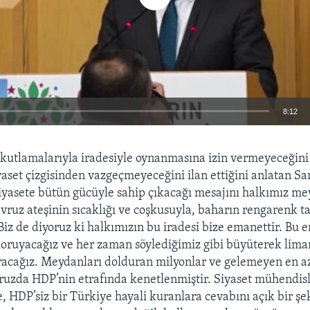
8:12
EMBED
kutlamalarıyla iradesiyle oynanmasına izin vermeyeceğini
aset çizgisinden vazgeçmeyeceğini ilan ettiğini anlatan Sa
yasete bütün gücüyle sahip çıkacağı mesajını halkımız me
vruz ateşinin sıcaklığı ve coşkusuyla, baharın rengarenk t
iz de diyoruz ki halkımızın bu iradesi bize emanettir. Bu 
koruyacağız ve her zaman söylediğimiz gibi büyüterek lim
acağız. Meydanları dolduran milyonlar ve gelemeyen en a
ruzda HDP’nin etrafında kenetlenmiştir. Siyaset mühendis
, HDP’siz bir Türkiye hayali kuranlara cevabını açık bir şek