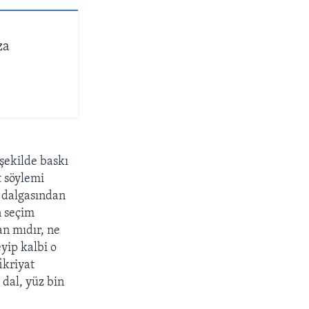
za
 şekilde baskı
t söylemi
ı dalgasından
n seçim
an mıdır, ne
ip kalbi o
ikriyat
 dal, yüz bin