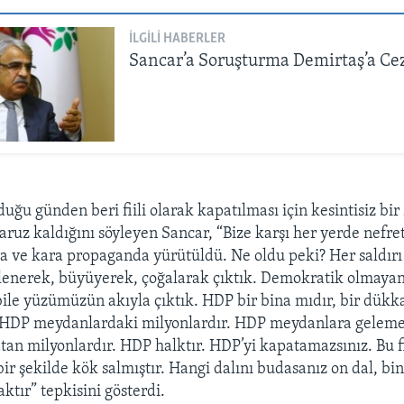
İLGILI HABERLER
Sancar’a Soruşturma Demirtaş’a Ce
ğu günden beri fiili olarak kapatılması için kesintisiz bir
ruz kaldığını söyleyen Sancar, “Bize karşı her yerde nefre
tira ve kara propaganda yürütüldü. Ne oldu peki? Her saldır
lenerek, büyüyerek, çoğalarak çıktık. Demokratik olmaya
bile yüzümüzün akıyla çıktık. HDP bir bina mıdır, bir dükk
 HDP meydanlardaki milyonlardır. HDP meydanlara gelemey
an milyonlardır. HDP halktır. HDP’yi kapatamazsınız. Bu f
ir şekilde kök salmıştır. Hangi dalını budasanız on dal, bin
ktır” tepkisini gösterdi.