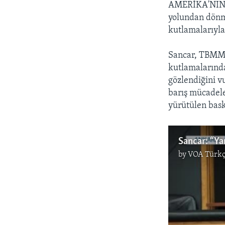
AMERİKA'NIN
yolundan dönme
kutlamalarıyla
Sancar, TBMM’d
kutlamalarında
gözlendiğini v
barış mücadele
yürütülen bask
Sancar: “Ya
by
VOA Türkç