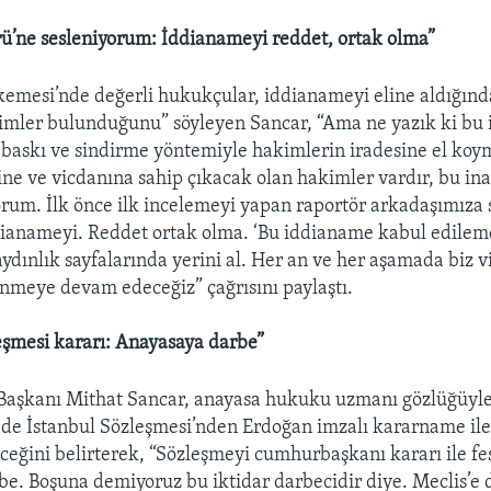
ü’ne sesleniyorum: İddianameyi reddet, ortak olma”
mesi’nde değerli hukukçular, iddianameyi eline aldığında
imler bulunduğunu” söyleyen Sancar, “Ama ne yazık ki bu 
 baskı ve sindirme yöntemiyle hakimlerin iradesine el koym
ine ve vicdanına sahip çıkacak olan hakimler vardır, bu in
rum. İlk önce ilk incelemeyi yapan raportör arkadaşımıza
ianameyi. Reddet ortak olma. ‘Bu iddianame kabul edileme
aydınlık sayfalarında yerini al. Her an ve her aşamada biz v
enmeye devam edeceğiz” çağrısını paylaştı.
eşmesi kararı: Anayasaya darbe”
Başkanı Mithat Sancar, anayasa hukuku uzmanı gözlüğüyle
de İstanbul Sözleşmesi’nden Erdoğan imzalı kararname il
eğini belirterek, “Sözleşmeyi cumhurbaşkanı kararı ile fe
e. Boşuna demiyoruz bu iktidar darbecidir diye. Meclis’e 