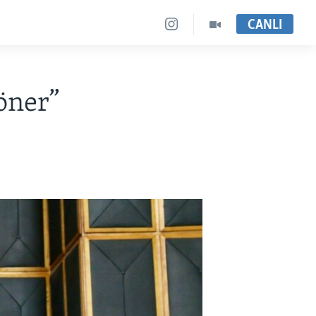
CANLI
öner”