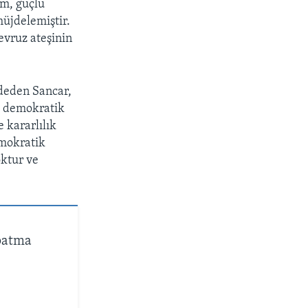
am, güçlü
müjdelemiştir.
evruz ateşinin
deden Sancar,
e demokratik
 kararlılık
emokratik
oktur ve
patma