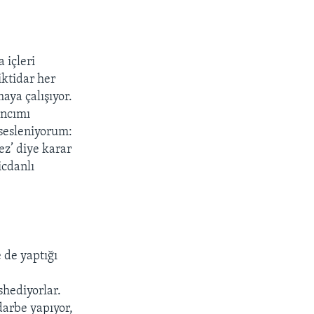
 içleri
iktidar her
aya çalışıyor.
ancımı
 sesleniyorum:
z’ diye karar
icdanlı
 de yaptığı
e
shediyorlar.
darbe yapıyor,