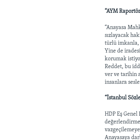
“AYM Raportör
“Anayasa Mahke
sızlayacak hak
türlü imkanla,
Yine de irades
korumak istiyo
Reddet, bu idd
ver ve tarihin 
insanlara sesl
“İstanbul Sözl
HDP Eş Genel 
değerlendirme
vazgeçilemeyec
Anayasaya darb