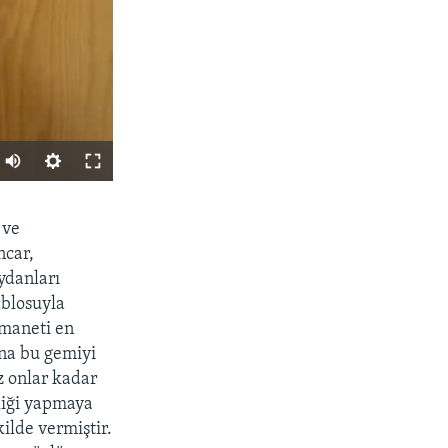
PAYLAŞ
 ve
ncar,
ydanları
ablosuyla
emaneti en
ana bu gemiyi
z onlar kadar
liği yapmaya
px
width
ilde vermiştir.