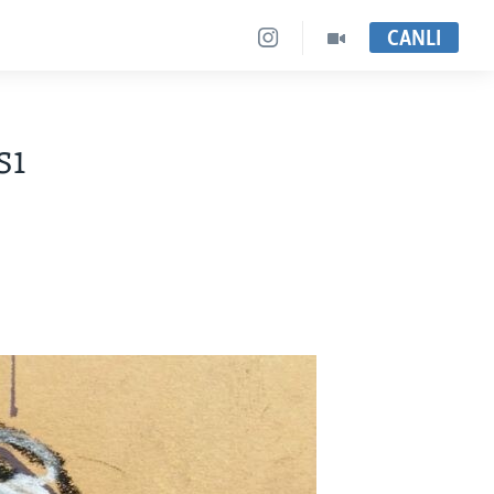
CANLI
sı