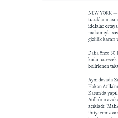
NEW YORK 
tutuklanmasının
iddialar ortay
makamıyla savu
gizlilik kararı 
Daha önce 30 E
kadar sürecek
belirlenen tak
Aynı davada Z
Hakan Atilla’n
Kasım’da yapıl
Atilla’nın avuk
açıkladı:“Mahk
ihtiyacımız var