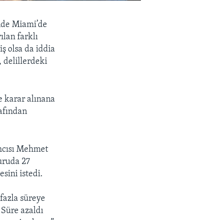
inde Miami’de
ılan farklı
ş olsa da iddia
 delillerdeki
e karar alınana
afından
ımcısı Mehmet
uruda 27
sini istedi.
fazla süreye
 Süre azaldı