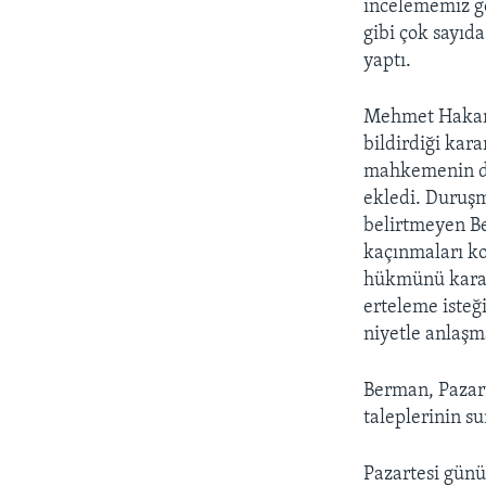
incelememiz ge
gibi çok sayıd
yaptı.
Mehmet Hakan 
bildirdiği kar
mahkemenin dur
ekledi. Duruşm
belirtmeyen Be
kaçınmaları ko
hükmünü karar
erteleme isteği
niyetle anlaşm
Berman, Pazart
taleplerinin su
Pazartesi gün