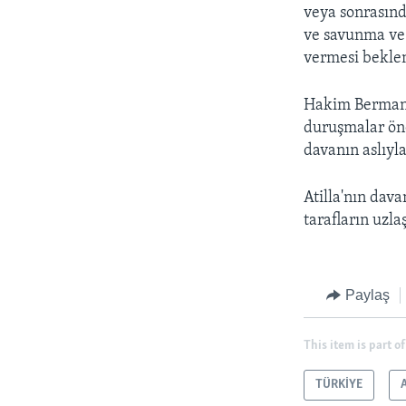
veya sonrasınd
ve savunma ve i
vermesi beklen
Hakim Berman'ı
duruşmalar önc
davanın aslıyla 
Atilla'nın dav
tarafların uzl
Paylaş
This item is part of
TÜRKİYE
LEARNING ENGLISH