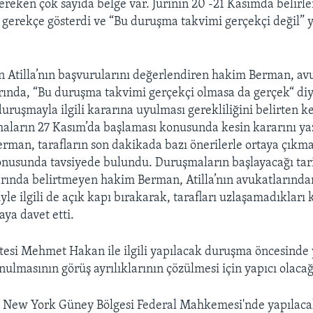
reken çok sayıda belge var. Jurinin 20 -21 Kasımda belirl
a gerekçe gösterdi ve “Bu duruşma takvimi gerçekçi değil”
Atilla’nın başvurularını değerlendiren hakim Berman, av
arında, “Bu duruşma takvimi gerçekçi olmasa da gerçek“ diy
uşmayla ilgili kararına uyulması gerekliliğini belirten 
aların 27 Kasım’da başlaması konusunda kesin kararını ya
rman, tarafların son dakikada bazı önerilerle ortaya çıkm
nusunda tavsiyede bulundu. Duruşmaların başlayacağı tarih
ında belirtmeyen hakim Berman, Atilla’nın avukatlarında
yle ilgili de açık kapı bırakarak, tarafları uzlaşamadıkları 
aya davet etti.
esi Mehmet Hakan ile ilgili yapılacak duruşma öncesinde y
nulmasının görüş ayrılıklarının çözülmesi için yapıcı olacağı
ü New York Güney Bölgesi Federal Mahkemesi'nde yapılac