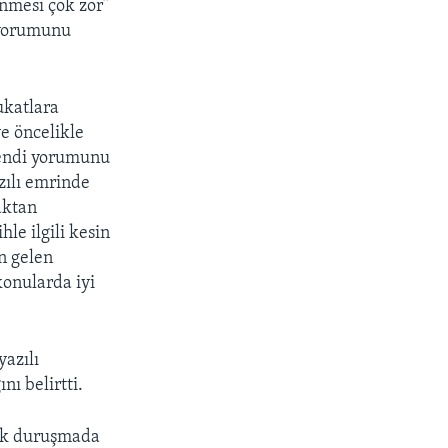
enmesi çok zor”
 yorumunu
ukatlara
e öncelikle
kendi yorumunu
zılı emrinde
aktan
le ilgili kesin
n gelen
konularda iyi
azılı
nı belirtti.
ak duruşmada