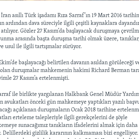
—
İran asıllı Türk işadamı Rıza Sarraf’ın 19 Mart 2016 tarih
 ardından dava süreciyle ilgili çeşitli kaynaklara dayandır
a atılıyor. Gözler 27 Kasım’da başlayacak duruşmaya çevrilmi
nma arasında başta duruşma tarihi olmak üzere, tanıklar,
ve usul ile ilgili tartışmalar sürüyor.
kim’de başlayacağı belirtilen davanın asıldan görüleceği v
 olan duruşmalar mahkemenin hakimi Richard Berman tar
vimle 27 Kasım’a ertelenmişti.
arraf ile birlikte yargılanan Halkbank Genel Müdür Yard
ın avukatları önceki gün mahkemeye yaptıkları yazılı başv
acağı açıklanan duruşmaların Ocak 2018 tarihine ertelenme
atları erteleme talepleriyle ilgili gerekçelerini de şöyle
emeye sunacağımız tanıkların ifadelerini almak için daha 
. Delillerdeki gizlilik kararının kalkmaması bizi engelliyor.