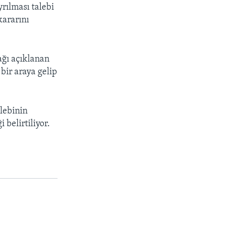
rılması talebi
kararını
ağı açıklanan
bir araya gelip
alebinin
belirtiliyor.