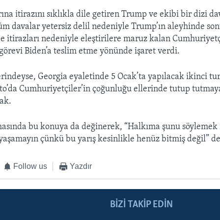
na itirazını sıklıkla dile getiren Trump ve ekibi bir dizi d
üm davalar yetersiz delil nedeniyle Trump’ın aleyhinde so
 de itirazları nedeniyle eleştirilere maruz kalan Cumhuriyet
görevi Biden’a teslim etme yönünde işaret verdi.
rindeyse, Georgia eyaletinde 5 Ocak’ta yapılacak ikinci tu
to’da Cumhuriyetçiler’in çoğunluğu ellerinde tutup tutmay
cak.
sında bu konuya da değinerek, “Halkıma şunu söylemek 
ı yaşamayın çünkü bu yarış kesinlikle henüz bitmiş değil” de
Follow us
Yazdır
BIZI TAKIP EDIN