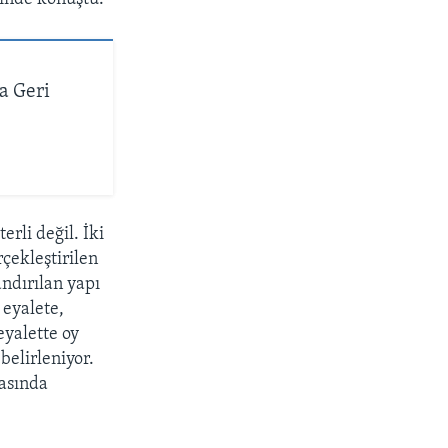
a Geri
rli değil. İki
çekleştirilen
andırılan yapı
 eyalete,
eyalette oy
belirleniyor.
rasında