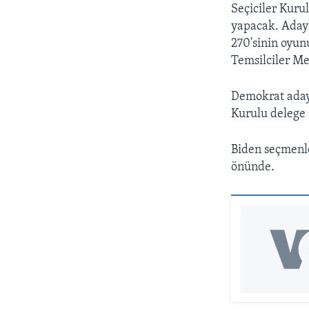
Seçiciler Kuru
yapacak. Adayl
270'sinin oyun
Temsilciler Me
Demokrat aday 
Kurulu delege 
Biden seçmenle
önünde.