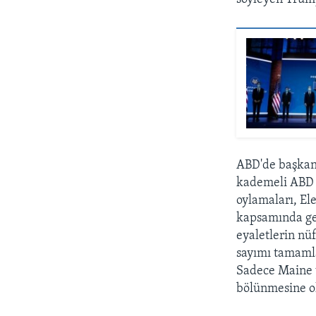
ABD'de başkan 
kademeli ABD b
oylamaları, Ele
kapsamında ger
eyaletlerin nüf
sayımı tamamla
Sadece Maine v
bölünmesine ol