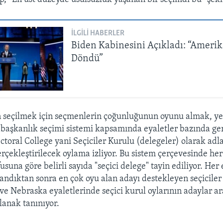
İLGILI HABERLER
Biden Kabinesini Açıkladı: “Amerik
Döndü”
seçilmek için seçmenlerin çoğunluğunun oyunu almak, yete
aşkanlık seçimi sistemi kapsamında eyaletler bazında ger
ctoral College yani Seçiciler Kurulu (delegeler) olarak adl
çekleştirilecek oylama izliyor. Bu sistem çerçevesinde her
usuna göre belirli sayıda "seçici delege" tayin ediliyor. Her 
ndıktan sonra en çok oyu alan adayı destekleyen seçiciler 
e Nebraska eyaletlerinde seçici kurul oylarının adaylar a
anak tanınıyor.