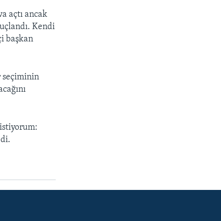
ava açtı ancak
nuçlandı. Kendi
çi başkan
r seçiminin
acağını
istiyorum:
di.