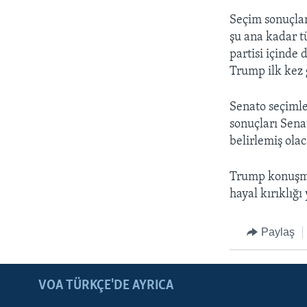
Seçim sonuçları
şu ana kadar t
partisi içinde
Trump ilk kez 
Senato seçimle
sonuçları Sena
belirlemiş ola
Trump konuşma
hayal kırıklığ
Paylaş
LEARNING ENGLISH
BIZI TAKIP EDIN
VOA TÜRKÇE'DE AYRICA