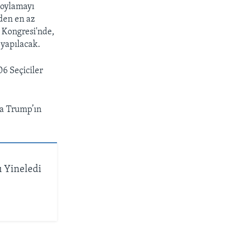
 oylamayı
den en az
D Kongresi'nde,
 yapılacak.
6 Seçiciler
la Trump’ın
ı Yineledi