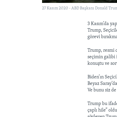
27 Kasım 2020 - ABD Başkanı Donald Trump
3 Kasım’da yap
Trump, Seçicil
görevi bırakma
Trump, resmi o
seçimin galibi
konuştu ve soru
Biden’ın Seçic
Beyaz Saray’da
Ve bunu siz de 
Trump bu ifade
çaplı hile” ol
söyleyen Trump