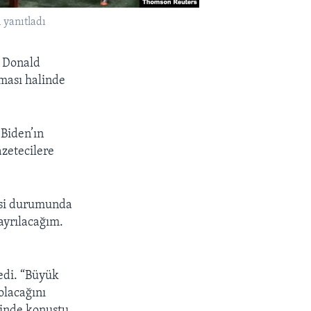
 yanıtladı
ı Donald
ması halinde
Biden’ın
azetecilere
mesi durumunda
ayrılacağım.
ledi. “Büyük
olacağını
linde konuştu.