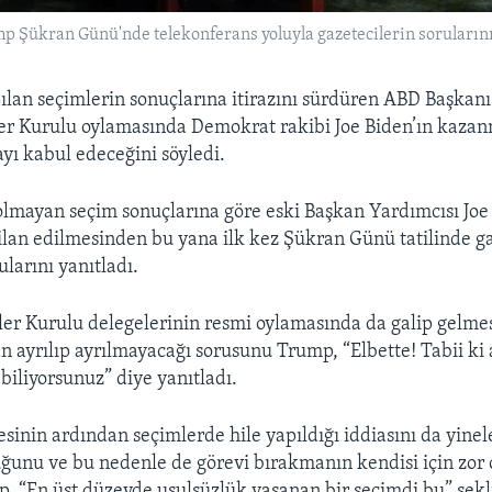
 Şükran Günü'nde telekonferans yoluyla gazetecilerin sorularını
ılan seçimlerin sonuçlarına itirazını sürdüren ABD Başkan
er Kurulu oylamasında Demokrat rakibi Joe Biden’ın kazan
yı kabul edeceğini söyledi.
lmayan seçim sonuçlarına göre eski Başkan Yardımcısı Joe 
 ilan edilmesinden bu yana ilk kez Şükran Günü tatilinde g
larını yanıtladı.
iler Kurulu delegelerinin resmi oylamasında da galip gel
n ayrılıp ayrılmayacağı sorusunu Trump, “Elbette! Tabii ki 
biliyorsunuz” diye yanıtladı.
sinin ardından seçimlerde hile yapıldığı iddiasını da yine
duğunu ve bu nedenle de görevi bırakmanın kendisi için zor 
, “En üst düzeyde usulsüzlük yaşanan bir seçimdi bu” şek