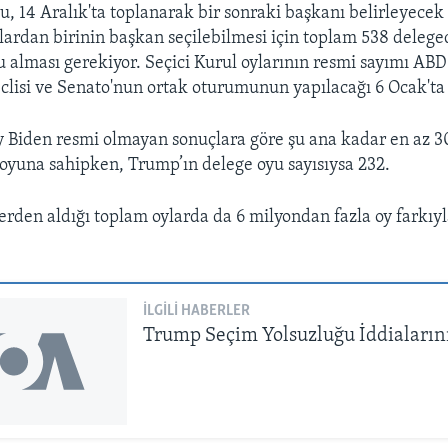
lu, 14 Aralık'ta toplanarak bir sonraki başkanı belirleyecek
ardan birinin başkan seçilebilmesi için toplam 538 delege
u alması gerekiyor. Seçici Kurul oylarının resmi sayımı AB
clisi ve Senato'nun ortak oturumunun yapılacağı 6 Ocak'ta
Biden resmi olmayan sonuçlara göre şu ana kadar en az 30
oyuna sahipken, Trump’ın delege oyu sayısıysa 232.
rden aldığı toplam oylarda da 6 milyondan fazla oy farkıy
İLGILI HABERLER
Trump Seçim Yolsuzluğu İddiaların