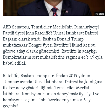
BIZI TAKIP EDIN
HAYATTAN
SANAT
Diller
ABD Senatosu, Temsilciler Meclisi’nin Cumhuriyetçi
Partili üyesi John Ratcliffe’i Ulusal İstihbarat Dairesi
Başkanı olarak atadı. Başkan Donald Trump,
muhafazakar Kongre üyesi Ratcliffe’i ikinci kez bu
göreve aday olarak göstermişti. Ratcliffe’in adaylığı
Demokratlar’ın sert muhalefetine rağmen 44’e 49 oyla
kabul edildi.
Ratcliffe, Başkan Trump tarafından 2019 yılının
Temmuz ayında Ulusal İstihbarat Dairesi başkanlığına
ilk kez aday gösterildiğinde Temsilciler Meclisi
İstihbarat Komisyonu’nun en deneyimsiz üyesiydi ve
komisyona seçilmesinin üzerinden yalnızca 6 ay
geçmişti.