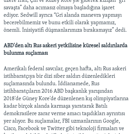
üzere İran, Çin ve Kuzey Kore'yle giderek kızışan “gri
savaşta” daha acımasız olmaya başladığına işaret
ediyor. Sedwill ayrıca “Gri alanda manevra yapmayı
becerebilmemiz ve bunu etkili olarak yapmamız,
önemli. İnisiyatifi düşmanlarımıza bırakamayız” dedi.
ABD'den altı Rus askeri yetkilisine küresel saldırılarda
bulunma suçlaması
Amerikalı federal savcılar, geçen hafta, altı Rus askeri
istihbaratçıya bir dizi siber saldırı düzenledikleri
suçlamasında bulundu. İddianamede, Rus
istihbaratçıların 2016 ABD başkanlık yarışından
2018'de Güney Kore'de düzenlenen kış olimpiyatlarına
kadar birçok alanda karmaşa yaratarak Batılı
demokrasilere zarar verme amacı taşıdıkları ayrıntısı
yer alıyor. Bu suçlamalar, FBI uzmanlarının Google,
Cisco, Facebook ve Twitter gibi teknoloji firmaları ve