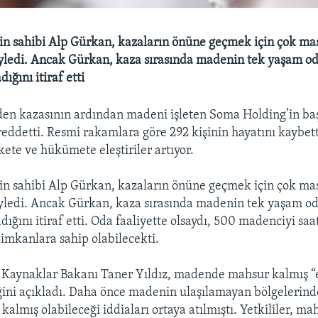
n sahibi Alp Gürkan, kazaların önüne geçmek için çok ma
öyledi. Ancak Gürkan, kaza sırasında madenin tek yaşam od
ığını itiraf etti
en kazasının ardından madeni işleten Soma Holding’in ba
reddetti. Resmi rakamlara göre 292 kişinin hayatını kaybett
irkete ve hükümete eleştiriler artıyor.
n sahibi Alp Gürkan, kazaların önüne geçmek için çok ma
öyledi. Ancak Gürkan, kaza sırasında madenin tek yaşam od
dığını itiraf etti. Oda faaliyette olsaydı, 500 madenciyi saa
imkanlara sahip olabilecekti.
i Kaynaklar Bakanı Taner Yıldız, madende mahsur kalmış “e
eğini açıkladı. Daha önce madenin ulaşılamayan bölgelerind
kalmış olabileceği iddiaları ortaya atılmıştı. Yetkililer, m