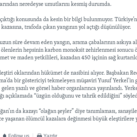
tlarından neredeyse umutlarını kesmiş durumda.
 çıktığı konusunda da kesin bir bilgi bulunmuyor. Türkiye’
azasına, trafoda çıkan yangının yol açtığı düşünülüyor.
zun süre devam eden yangın, arama çabalarının askıya al
er, ölenlerin hepsinin karbon monoksit zehirlenmesi sonucu
met ve maden yetkilileri, kazadan 450 işçinin sağ kurtarıld
 eleştiri oklarından hükümet de nasibini alıyor. Başbakan R
ma’da bir göstericiyi tekmeleyen müşaviri Yusuf Yerkel’in 
gelen yazılı ve görsel haber organlarınca yayınlandı. Yerk
ığı açıklamada “üzgün olduğunu ve tahrik edildiğini” söyled
an’ın da kazayı “olağan şeyler” diye tanımlaması, sanayil
ce yaşanan ölümcül kazalara değinmesi büyük eleştirilere y
Follow us
Yazdır