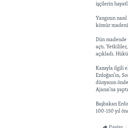
işçilerin haya
Yangının nasıl
kömür madeni k
Dün madende u
açtı. Yetkilil
açıkladı. Hükü
Kazayla ilgili
Erdoğan’ın, So
dünyanın önde 
Ajansı’na yapt
Başbakan Erdoğ
100-150 yıl ön
Paylaş