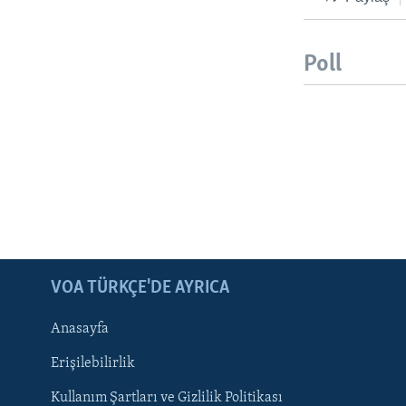
Poll
LEARNING ENGLISH
BIZI TAKIP EDIN
VOA TÜRKÇE'DE AYRICA
Anasayfa
Erişilebilirlik
Kullanım Şartları ve Gizlilik Politikası