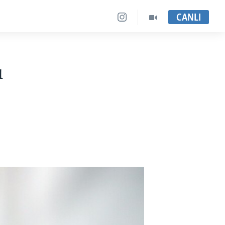
CANLI
ı