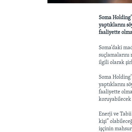
Soma Holding’i
yaptıklarını s
faaliyette olmad
Soma’daki mad
suçlamalarını 
ilgili olarak ş
Soma Holding’i
yaptıklarını s
faaliyette olma
koruyabilecek 
Enerji ve Tabi
kişi” olabilec
işçinin mahsur 