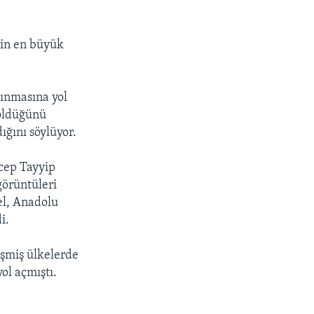
nin en büyük
ınmasına yol
 öldüğünü
ığını söylüyor.
ecep Tayyip
görüntüleri
el, Anadolu
i.
eşmiş ülkelerde
ol açmıştı.