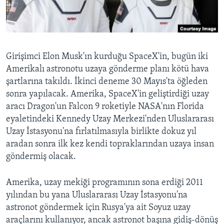
BIZI TAKIP EDIN
HAYATTAN
SANAT
Diller
Girişimci Elon Musk'ın kurduğu SpaceX'in, bugün iki
Amerikalı astronotu uzaya gönderme planı kötü hava
şartlarına takıldı. İkinci deneme 30 Mayıs'ta öğleden
sonra yapılacak. Amerika, SpaceX'in geliştirdiği uzay
aracı Dragon'un Falcon 9 roketiyle NASA'nın Florida
eyaletindeki Kennedy Uzay Merkezi'nden Uluslararası
Uzay İstasyonu'na fırlatılmasıyla birlikte dokuz yıl
aradan sonra ilk kez kendi topraklarından uzaya insan
göndermiş olacak.
Amerika, uzay mekiği programının sona erdiği 2011
yılından bu yana Uluslararası Uzay İstasyonu'na
astronot göndermek için Rusya'ya ait Soyuz uzay
araçlarını kullanıyor, ancak astronot başına gidiş-dönüş