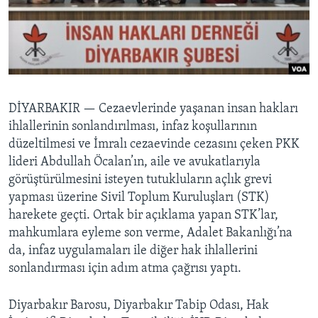
BIZI TAKIP EDIN
HAYATTAN
SANAT
Diller
DİYARBAKIR —
Cezaevlerinde yaşanan insan hakları
ihlallerinin sonlandırılması, infaz koşullarının
düzeltilmesi ve İmralı cezaevinde cezasını çeken PKK
lideri Abdullah Öcalan’ın, aile ve avukatlarıyla
görüştürülmesini isteyen tutukluların açlık grevi
yapması üzerine Sivil Toplum Kuruluşları (STK)
harekete geçti. Ortak bir açıklama yapan STK’lar,
mahkumlara eyleme son verme, Adalet Bakanlığı’na
da, infaz uygulamaları ile diğer hak ihlallerini
sonlandırması için adım atma çağrısı yaptı.
Diyarbakır Barosu, Diyarbakır Tabip Odası, Hak