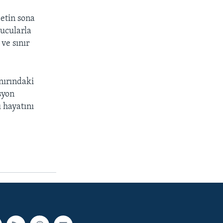
etin sona
lucularla
ve sınır
ınırındaki
syon
ı hayatını