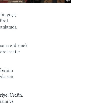
bir geçiş
dirdi.
l anlamda
i sona erdirmek
erel saatle
lerinin
ıyla son
uriye, Ürdün,
asını ve