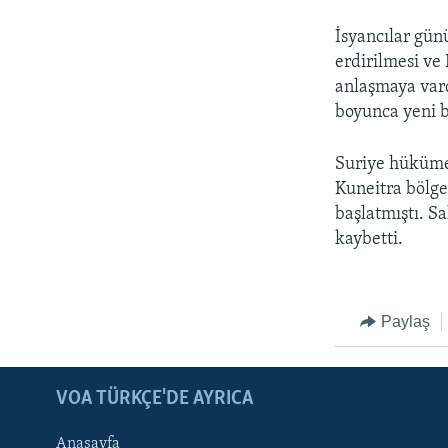
İsyancılar gün
erdirilmesi ve
anlaşmaya vard
boyunca yeni b
Suriye hükümet 
Kuneitra bölge
başlatmıştı. Sa
kaybetti.
Paylaş
LEARNING ENGLISH
BIZI TAKIP EDIN
VOA TÜRKÇE'DE AYRICA
Anasayfa