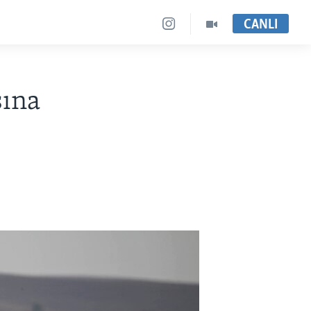
CANLI
sına