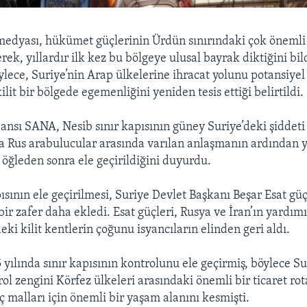
medyası, hükümet güçlerinin Ürdün sınırındaki çok önemli 
rek, yıllardır ilk kez bu bölgeye ulusal bayrak diktiğini bil
ece, Suriye’nin Arap ülkelerine ihracat yolunu potansiye
lit bir bölgede egemenliğini yeniden tesis ettiği belirtildi.
ansı SANA, Nesib sınır kapısının güney Suriye’deki şiddet
rla Rus arabulucular arasında varılan anlaşmanın ardından y
ğleden sonra ele geçirildiğini duyurdu.
ısının ele geçirilmesi, Suriye Devlet Başkanı Beşar Esat güç
ir zafer daha ekledi. Esat güçleri, Rusya ve İran’ın yardım
eki kilit kentlerin çoğunu isyancıların elinden geri aldı.
 yılında sınır kapısının kontrolunu ele geçirmiş, böylece S
l zengini Körfez ülkeleri arasındaki önemli bir ticaret rot
ç malları için önemli bir yaşam alanını kesmişti.