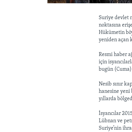
Suriye devlet 
noktasına erişe
Hükümetin böyl
yeniden açan ki
Resmi haber aj
için isyancıla
bugün (Cuma) ö
Nesib sınır kap
hanesine yeni b
yıllarda bölged
İsyancılar 2015
Lübnan ve petro
Suriye’nin ihra