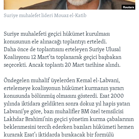
BIZI TAKIP EDIN
HAYATTAN
Suriye muhalefet lideri Mouaz el-Katib
SANAT
Suriye muhalefeti geçici hükümet kurulması
Diller
konusunun ele alınacağı toplantıyı erteledi.
Daha önce de toplantısını erteleyen Suriye Ulusal
Koalisyonu 12 Mart’ta toplanarak geçici başbakan
seçecekti. Ancak toplantı 20 Mart tarihine alındı.
Öndegelen muhalif üyelerden Kemal el-Labvani,
ertelemeye koalisyonun hükümet kurmanın yararı
konusunda bölünmüş olmasını gösterdi. Esat 2000
yılında iktidara geldikten sonra dokuz yıl hapis yatan
Labvani’ye göre, bazı muhalifler BM özel temsilcisi
Lakhdar Brahimi’nin geçici yönetim kurma çabalarının
beklenmesini tercih ederken bazıları hükümeti hemen
kurarak Esat’ı iktidarda bırakacak bir formülü