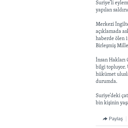
Suriye’li eyle
yapılan saldırı
Merkezi İngilt
açıklamada ask
haberde ölen 1
Birleşmiş Mille
İnsan Hakları 
bilgi topluyor
hükümet ulusla
durumda.
Suriye’deki ça
bin kişinin ya
Paylaş
LEARNING ENGLISH