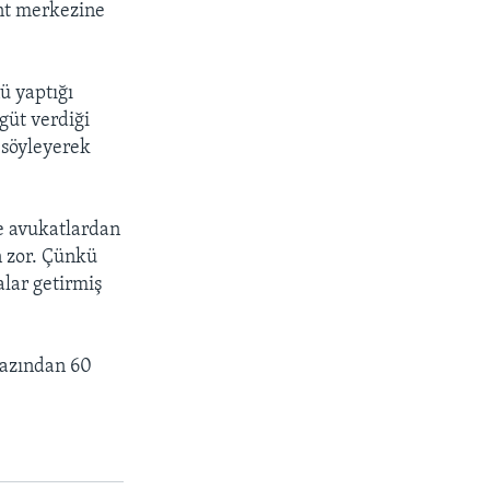
ent merkezine
ü yaptığı
güt verdiği
 söyleyerek
e avukatlardan
n zor. Çünkü
lar getirmiş
 azından 60