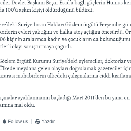
mciler Devlet Başkanı Beşar Esad’a bağlı güçlerin Humus k
da 100’ü aşkın kişiyi öldürdüğünü bildirdi.
ere’deki Suriye İnsan Hakları Gözlem örgütü Perşembe gün
erlerin evleri yaktığını ve halka ateş açtığını önesürdü. Ör
06 kişinin aralarında kadın ve çocukların da bulunduğunu
tler’i olayı soruşturmaya çağırdı.
Gözlem örgütü Kurumu Suriye’deki eylemciler, doktorlar v
. Ülkede meydana gelen olayları doğrulamak gazeteciler içi
rarası muhabirlerin ülkedeki çalışmalarına ciddi kısıtlama
tışmalar ayaklanmanın başladığı Mart 2011’den bu yana en
şamına mal oldu.
Follow us
Yazdır