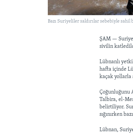
Bazı Suriyeliler saldırılar sebebiyle sahil
ŞAM —
Suriye
sivilin katledi
Lübnanlı yetki
hafta içinde Lü
kaçak yollarla 
Çoğunluğunu Al
Talbira, el-Me
belirtiliyor. S
sığınırken baz
Lübnan, Suriye’