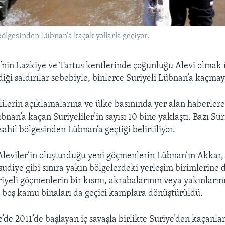
 bölgesinden Lübnan’a kaçak yollarla geçiyor.
’nin Lazkiye ve Tartus kentlerinde çoğunluğu Alevi olmak 
ldiği saldırılar sebebiyle, binlerce Suriyeli Lübnan’a kaçmay
lilerin açıklamalarına ve ülke basınında yer alan haberlere
bnan’a kaçan Suriyeliler’in sayısı 10 bine yaklaştı. Bazı Suri
sahil bölgesinden Lübnan’a geçtiği belirtiliyor.
eviler’in oluşturduğu yeni göçmenlerin Lübnan’ın Akkar, 
sudiye gibi sınıra yakın bölgelerdeki yerleşim birimlerine d
uriyeli göçmenlerin bir kısmı, akrabalarının veya yakınların
ı boş kamu binaları da geçici kamplara dönüştürüldü.
de 2011’de başlayan iç savaşla birlikte Suriye’den kaçanlar