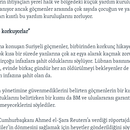
in ihtiyaçları yerel halk ve bölgedeki küçük yardım kurulu
anıyor ancak göçmenler arasında çok sayıda çocuğun ve ya
ı kısıtlı bu yardım kuruluşlarını zorluyor.
 korkuyorlar”
a konuşan Suriyeli göçmenler, birbirinden korkunç hikay
Çok kısa bir sürede yanlarına çok az eşya alarak kaçmak zo
birçoğu infazlara şahit olduklarını söylüyor. Lübnan basının
, evinde birkaç gündür her an öldürülmeyi bekleyenler de 
 infazına şahit olan da.
yönetimine güvenmediklerini belirten göçmenlerin bir kıs
klarını belirtirken bir kısmı da BM ve uluslararası garan
eyeceklerini söylediler.
Cumhurbaşkanı Ahmed el-Şara Reuters’a verdiği röportajd
liler’in dönmesini sağlamak için heyetler gönderildiğini sö