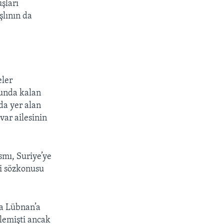
şları
şlının da
eler
runda kalan
da yer alan
var ailesinin
mı, Suriye’ye
ti sözkonusu
a Lübnan’a
ylemişti ancak