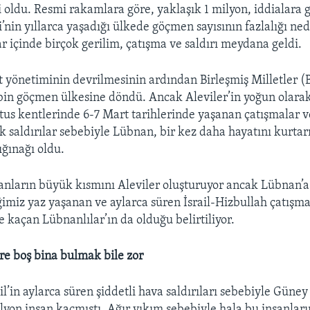
i oldu. Resmi rakamlara göre, yaklaşık 1 milyon, iddialara g
’nin yıllarca yaşadığı ülkede göçmen sayısının fazlalığı ne
ar içinde birçok gerilim, çatışma ve saldırı meydana geldi.
at yönetiminin devrilmesinin ardından Birleşmiş Milletler (
bin göçmen ülkesine döndü. Ancak Aleviler’in yoğun olarak
tus kentlerinde 6-7 Mart tarihlerinde yaşanan çatışmalar v
lik saldırılar sebebiyle Lübnan, bir kez daha hayatını kurta
sığınağı oldu.
anların büyük kısmını Aleviler oluşturuyor ancak Lübnan’a
ğimiz yaz yaşanan ve aylarca süren İsrail-Hizbullah çatışm
e kaçan Lübnanlılar’ın da olduğu belirtiliyor.
e boş bina bulmak bile zor
il’in aylarca süren şiddetli hava saldırıları sebebiyle Gün
ilyon insan kaçmıştı. Ağır yıkım sebebiyle hala bu insanlar