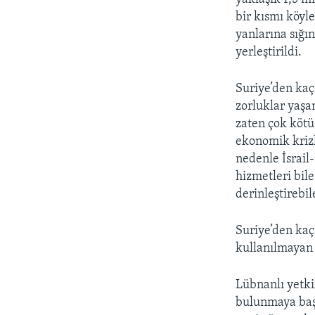
bir kısmı köyl
yanlarına sığın
yerleştirildi.
Suriye’den ka
zorluklar yaşa
zaten çok kötü
ekonomik krizl
nedenle İsrail
hizmetleri bil
derinleştirebil
Suriye’den kaça
kullanılmayan 
Lübnanlı yetki
bulunmaya başl