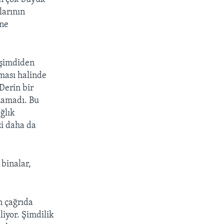
larının
ine
 şimdiden
ması halinde
Derin bir
anamadı. Bu
ğlık
zi daha da
 binalar,
n çağrıda
liyor. Şimdilik