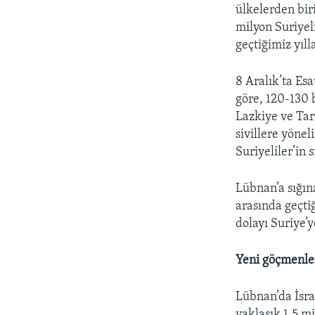
ülkelerden bir
milyon Suriyeli
geçtiğimiz yıll
8 Aralık’ta Es
göre, 120-130 
Lazkiye ve Tar
sivillere yöne
Suriyeliler’in 
Lübnan’a sığın
arasında geçti
dolayı Suriye’y
Yeni göçmenler
Lübnan’da İsra
yaklaşık 1,5 m