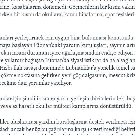
erine, kasabalarına dönemedi. Göçmenlerin bir kısmı yakın
ırken bir kısmı da okullara, kamu binalarına, spor tesisler
çanları yerleştirmek için uygun bina bulunması konusunda
maya başlayan Lübnan’daki yardım kuruluşları, sayının art
 olan insani durumun iyice ağırlaşmasından endişe ediyor. 
e yıllardır boğuşan Lübnan’da siyasi istikrar da hala sağl
-Hizbullah savaşı döneminde Lübnanlılar’a yönelik temel sa
e çökme noktasına gelirken yeni göç dalgasının, mevcut kri
eceğine dair yorumlar yapılıyor.
nlar için şimdilik sınıra yakın yerleşim birimlerindeki boş
veya az hasarlı okullar mülteci kamplarına dönüştürüldü.
liler uluslararası yardım kuruluşlarına destek verilmesi içi
adı ancak henüz bu çağrılarına karşılık verilmediği belirti