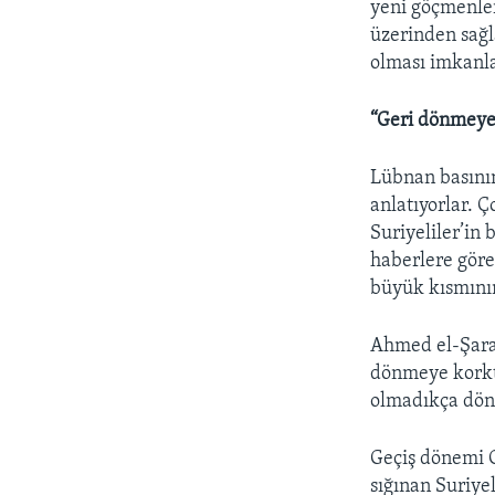
yeni göçmenler
üzerinden sağl
olması imkanlar
“Geri dönmeye
Lübnan basının
anlatıyorlar. 
Suriyeliler’in 
haberlere göre
büyük kısmının
Ahmed el-Şara 
dönmeye korktu
olmadıkça dönm
Geçiş dönemi 
sığınan Suriye