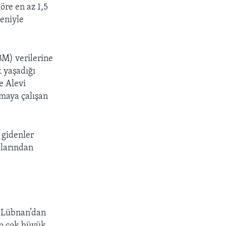
öre en az 1,5
deniyle
BM) verilerine
 yaşadığı
e Alevi
rmaya çalışan
 gidenler
alarından
ey Lübnan’dan
ın çok büyük