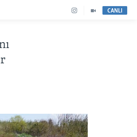
CANLI
nı
or