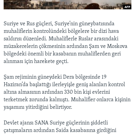
BIZI TAKIP EDIN
HAYATTAN
SANAT
Suriye ve Rus güçleri, Suriye’nin güneybatısında
muhaliflerin kontrolündeki bölgelere bir dizi hava
Diller
saldırısı düzenledi. Muhaliflerle Ruslar arasındaki
müzakerelerin çökmesinin ardından Şam ve Moskova
bölgedeki önemli bir kasabanın muhaliflerden geri
alınması için harekete geçti.
Şam rejiminin güneydeki Dera bölgesinde 19
Haziran’da başlattığı ilerleyişle geniş alanları kontrol
altına almasının ardından 330 bin kişi evlerini
terketmek zorunda kalmıştı. Muhalifler onlarca kişinin
yaşamını yitirdiğini belirtiyor.
Devlet ajansı SANA Suriye güçlerinin şiddetli
çatışmaların ardından Saida kasabasına girdiğini