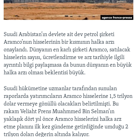
BIZI TAKIP EDIN
HAYATTAN
SANAT
Diller
Suudi Arabistan’ın devlete ait dev petrol şirketi
Aramco’nun hisselerinin bir kısmının halka arzı
onaylandı. Dünyanın en karlı şirketi Aramco, satılacak
hisselerin sayısı, ücretlendirme ve arz tarihiyle ilgili
ayrıntılı bilgi paylaşmasa da bunun dünyanın en büyük
halka arzı olması beklentisi büyük.
Suudi hükümetine uzmanlar tarafından sunulan
raporlarda yatırımcıların Aramco hisselerine 1,5 trilyon
dolar vermeye gönüllü olacakları belirtilmişti. Bu
rakam Veliaht Prens Muahmmed Bin Selman’ın
yaklaşık dört yıl önce Aramco hisselerini halka arz
etme planını ilk kez gündeme getirdiğinde umduğu 2
trilyon doları değerin altında kalıyor.