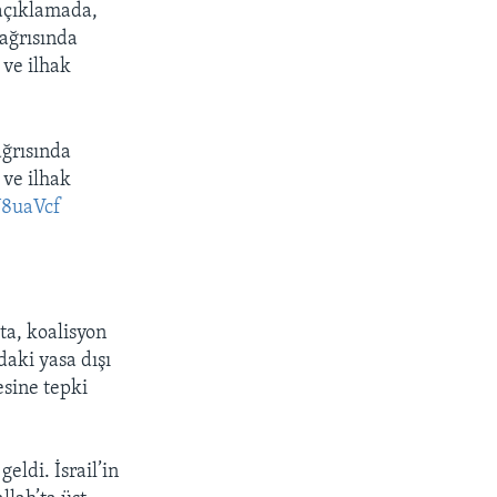
açıklamada,
çağrısında
 ve ilhak
ağrısında
 ve ilhak
U8uaVcf
ta, koalisyon
aki yasa dışı
esine tepki
eldi. İsrail’in