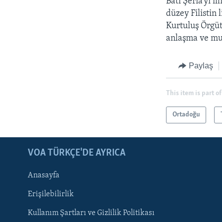
Batı Şeria’yı i
düzey Filistin 
Kurtuluş Örgüt
anlaşma ve mut
Paylaş
This item is part of
Ortadoğu
LEARNING ENGLISH
BIZI TAKIP EDIN
VOA TÜRKÇE'DE AYRICA
Anasayfa
Erişilebilirlik
Kullanım Şartları ve Gizlilik Politikası
Diller