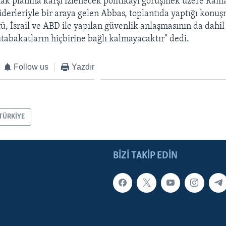
lhak planına karşı izlenecek politikayı görüşmek üzere Rama
liderleriyle bir araya gelen Abbas, toplantıda yaptığı konuşm
ü, İsrail ve ABD ile yapılan güvenlik anlaşmasının da dahi
abakatların hiçbirine bağlı kalmayacaktır" dedi.
Follow us
Yazdır
TÜRKİYE
BIZI TAKIP EDIN