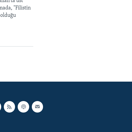
llah’ta üst
ada, ''Filistin
l olduğu