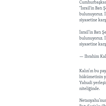
Cumhurbaşkanlı
"İsrail'in Batı
bulunuyoruz. İş
siyasetine kar
İsrail’in Batı 
bulunuyoruz. İş
siyasetine kar
— Ibrahim Kal
Kalın’ın bu pa
hükümetinin ye
Yahudi yerleşi
niteliğinde.
Netanyahu’nun b