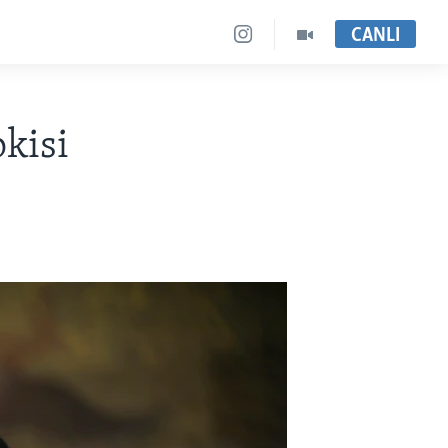
CANLI
pkisi