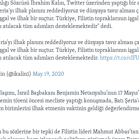
ğı Sözcüsü İbrahim Kalın, Twitter üzerinden yaptığı bir 
 Şeria'yı ilhak planını reddediyoruz ve dünyaya tavır alması 
gal ve ilhak bir suçtur. Türkiye, Filistin topraklarının işgal
şı atılacak tüm adımları desteklemektedir" dedi.
Şeria’yı ilhak planını reddediyoruz ve dünyaya tavır alması ç
gal ve ilhak bir suçtur. Türkiye, Filistin topraklarının işgal
şı atılacak tüm adımları desteklemektedir.
https://t.co/cIF
in (@ikalin1)
May 19, 2020
ylaşımı, İsrail Başbakanı Benjamin Netanyahu’nun 17 Mayıs’
min töreni öncesi mecliste yaptığı konuşmada, Batı Şeria'd
m birimlerini ilhak etmenin vaktinin geldiği değerlendirm
u sözlerine bir tepki de Filistin lideri Mahmut Abbas’tan g