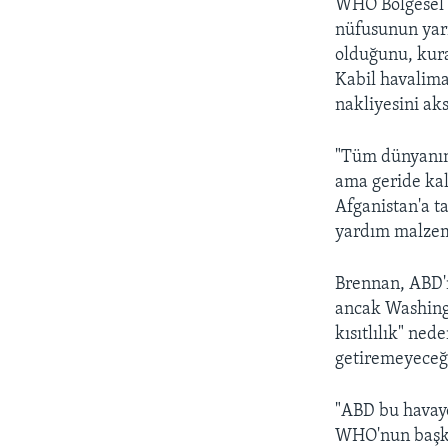
WHO Bölgesel 
nüfusunun yarı
olduğunu, kura
Kabil havalima
nakliyesini aks
"Tüm dünyanın 
ama geride ka
Afganistan'a t
yardım malzem
Brennan, ABD'ni
ancak Washingt
kısıtlılık" ned
getiremeyeceğin
"ABD bu havayo
WHO'nun başka 