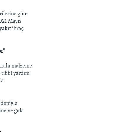
rilerine göre
2021 Mayıs
yakıt ihraç
or"
errahi malzeme
 tıbbi yardım
'a
edeniyle
eme ve gıda