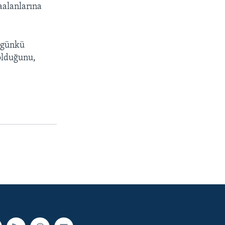
aalanlarına
i günkü
olduğunu,