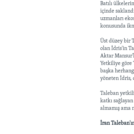
Batılı ülkeler
içinde sakland
uzmanları ekon
konusunda ikna
Üst düzey bir 
olan İdris'in T
Aktar Mansur'la
Yetkiliye göre
başka herhang
yöneten İdris,
Taleban yetkil
katkı sağlayan 
almamış ama m
İran Taleban'ı