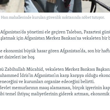
er Han mahallesinde kurulan güvenlik noktasında nöbet tutuyor.
 Afganistan'da yönetimi ele geçiren Taleban, Pazartesi g
aşlatmak için Afganistan Merkez Bankası'na vekaleten bir 
e ekonomisi büyük hasar gören Afganistan’da, son bir haft
t daireleri ise boş.
sü Zabihullah Mücahid, vekaleten Merkez Bankası Başkanı
uhammed İdris’in Afganistan’ın karşı karşıya olduğu ekon
leneceğini ve kurumları organize edeceğini belirtti.
devlet memurlarının maaş alamaması, birçok işyerinin kapa
gibi temel ihtiyaç maliyetlerinin giderek artması, ekonomik
.