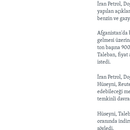
İran Petrol, D
yapılan açıkla
benzin ve gazya
Afganistan'da 
gelmesi üzerin
ton başına 900
Taleban, fiyat 
istedi.
İran Petrol, D
Hüseyni, Reute
edebileceği mes
temkinli davra
Hüseyni, Taleb
oranında indir
söyledi.