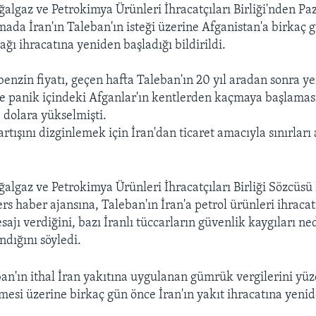
oğalgaz ve Petrokimya Ürünleri İhracatçıları Birliği'nden Pa
mada İran'ın Taleban'ın isteği üzerine Afganistan'a birkaç 
ğı ihracatına yeniden başladığı bildirildi.
benzin fiyatı, geçen hafta Taleban'ın 20 yıl aradan sonra y
e panik içindeki Afganlar'ın kentlerden kaçmaya başlamas
 dolara yükselmişti.
artışını dizginlemek için İran'dan ticaret amacıyla sınırları
oğalgaz ve Petrokimya Ürünleri İhracatçıları Birliği Sözcüs
rs haber ajansına, Taleban'ın İran'a petrol ürünleri ihrac
ajı verdiğini, bazı İranlı tüccarların güvenlik kaygıları ne
ndığını söyledi.
an'ın ithal İran yakıtına uygulanan gümrük vergilerini yü
mesi üzerine birkaç gün önce İran'ın yakıt ihracatına yenid