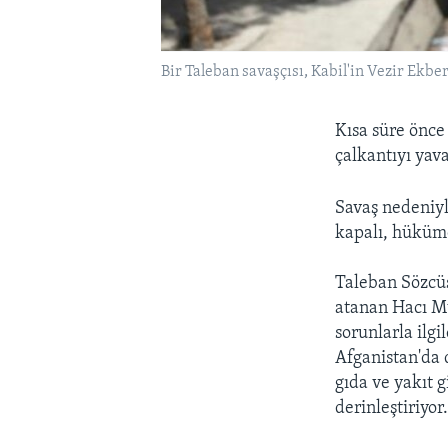
Bir Taleban savaşçısı, Kabil'in Vezir Ekb
Kısa süre önce
çalkantıyı yav
Savaş nedeniyl
kapalı, hüküme
Taleban Sözcü
atanan Hacı M
sorunlarla ilgi
Afganistan'da 
gıda ve yakıt 
derinleştiriyor