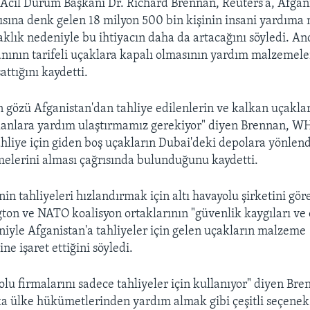
Acil Durum Başkanı Dr. Richard Brennan, Reuters'a, Afgan
sına denk gelen 18 milyon 500 bin kişinin insani yardıma
klık nedeniyle bu ihtiyacın daha da artacağını söyledi. A
nının tarifeli uçaklara kapalı olmasının yardım malzemele
attığını kaydetti.
gözü Afganistan'dan tahliye edilenlerin ve kalkan uçaklar
lanlara yardım ulaştırmamız gerekiyor" diyen Brennan, W
ahliye için giden boş uçakların Dubai'deki depolara yönlend
elerini alması çağrısında bulunduğunu kaydetti.
n tahliyeleri hızlandırmak için altı havayolu şirketini gör
on ve NATO koalisyon ortaklarının "güvenlik kaygıları ve
eniyle Afganistan'a tahliyeler için gelen uçakların malzeme
e işaret ettiğini söyledi.
lu firmalarını sadece tahliyeler için kullanıyor" diyen Bre
ülke hükümetlerinden yardım almak gibi çeşitli seçenek a