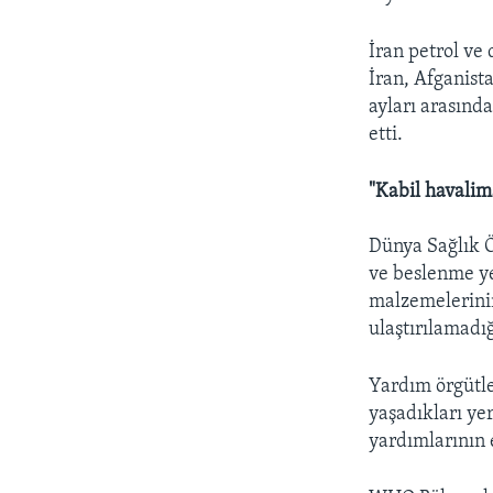
İran petrol ve
İran, Afganist
ayları arasınd
etti.
"Kabil havalim
Dünya Sağlık 
ve beslenme ye
malzemelerinin
ulaştırılamadığı
Yardım örgütle
yaşadıkları ye
yardımlarının 