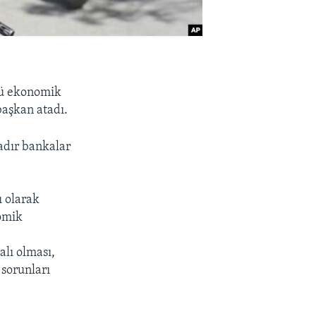
ünü ekonomik
başkan atadı.
adır bankalar
 olarak
omik
lı olması,
 sorunları