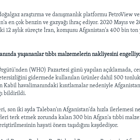
 doğalgaz araştırma ve danışmanlık platformu PetroView ve
an'a en çok benzin ve gazyağı ihraç ediyor. 2020 Mayıs ve 
aki 12 aylık süreçte İran, komşusu Afganistan'a 400 bin ton 
anında yaşananlar tıbbı malzemelerin nakliyesini engelliy
Örgütü'nden (WHO) Pazartesi günü yapılan açıklamada, c
tersizliğini gidermede kullanılan ürünler dahil 500 tonluk
 Kabil havalimanındaki kısıtlamalar nedeniyle Afganistan
 bildirildi.
ri, son iki ayda Taleban'ın Afganistan'da hızla ilerlemesi n
rleri terk etmek zorunda kalan 300 bin Afgan'a tıbbi malz
eriştirilmesinin hayati önem taşıdığını kaydediyor.