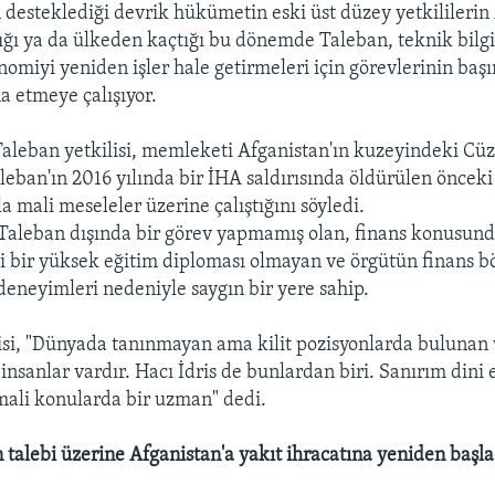
in desteklediği devrik hükümetin eski üst düzey yetkililerin
ığı ya da ülkeden kaçtığı bu dönemde Taleban, teknik bilgi
omiyi yeniden işler hale getirmeleri için görevlerinin baş
 etmeye çalışıyor.
Taleban yetkilisi, memleketi Afganistan'ın kuzeyindeki Cüz
aleban'ın 2016 yılında bir İHA saldırısında öldürülen önceki
 mali meseleler üzerine çalıştığını söyledi.
 Taleban dışında bir görev yapmamış olan, finans konusund
i bir yüksek eğitim diploması olmayan ve örgütün finans 
 deneyimleri nedeniyle saygın bir yere sahip.
isi, "Dünyada tanınmayan ama kilit pozisyonlarda bulunan
insanlar vardır. Hacı İdris de bunlardan biri. Sanırım dini 
ali konularda bir uzman" dedi.
n talebi üzerine Afganistan'a yakıt ihracatına yeniden başla