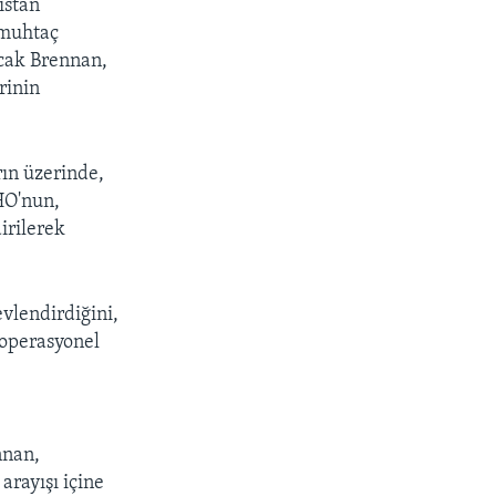
istan
 muhtaç
ncak Brennan,
rinin
ın üzerinde,
HO'nun,
irilerek
evlendirdiğini,
 operasyonel
nnan,
rayışı içine