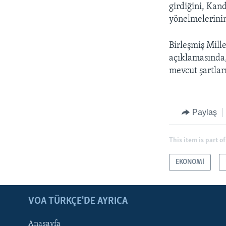
girdiğini, Kan
yönelmelerinin 
Birleşmiş Mill
açıklamasında,
mevcut şartlar
Paylaş
This item is part of
EKONOMİ
LEARNING ENGLISH
BIZI TAKIP EDIN
VOA TÜRKÇE'DE AYRICA
Anasayfa