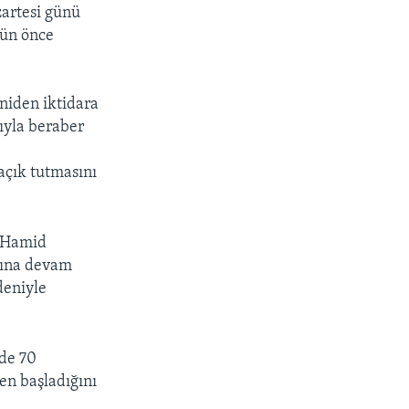
zartesi günü
gün önce
eniden iktidara
ıyla beraber
 açık tutmasını
ü Hamid
atına devam
deniyle
zde 70
en başladığını